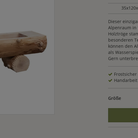
35x120
Dieser einzig
Alpenraum in t
Holztröge sta
besonderen Tec
können den Al
als Wasserspie
Gern unterbrei
Frostsicher
Handarbeit
Größe