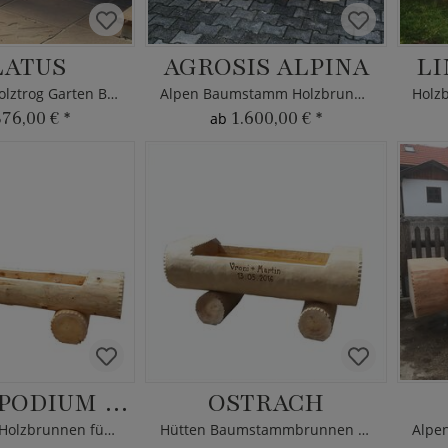
LATUS
AGROSIS ALPINA
LI
Alm Hütten Holztrog Garten Brunnen Rund aus Holz
Alpen Baumstamm Holzbrunnentrog für den Garten
376,00 €
*
1.600,00 €
*
ab
LEONTOPODIUM ALPINUM
OSTRACH
Alpiner Deko Holzbrunnen für den Garten
Hütten Baumstammbrunnen für den Garten