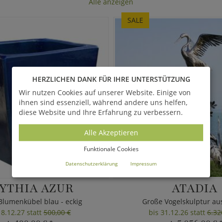
Alle anzeigen
SALE
HERZLICHEN DANK FÜR IHRE UNTERSTÜTZUNG
Wir nutzen Cookies auf unserer Website. Einige von
ihnen sind essenziell, während andere uns helfen,
diese Website und Ihre Erfahrung zu verbessern.
Alle Akzeptieren
Funktionale Cookies
Datenschutzerklärung
Impressum
YTHIA AZUR
ATADIA
Blumenkübel blau - eckig
Große Vogelskulptur au
18.12.27 statt
500,00 €
bis 31.12.26 statt
6.32