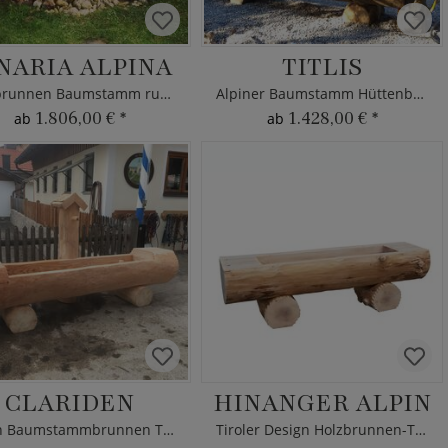
NARIA ALPINA
TITLIS
Holzbrunnen Baumstamm rund mit Kupferwanne
Alpiner Baumstamm Hüttenbrunnen aus dem Allgäu
1.806,00 €
*
1.428,00 €
*
ab
ab
CLARIDEN
HINANGER ALPIN
Alpen Baumstammbrunnen Trog aus Lärchenholz
Tiroler Design Holzbrunnen-Trog aus Baumstamm