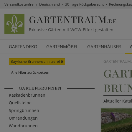
Versandkostenfrei in Deutschland
30 Tage Rückgaberecht
Rechnungska
GARTENTRAUM
.DE
Exklusive Gärten mit WOW-Effekt gestalten
GARTENDEKO
GARTENMÖBEL
GARTENHÄUSER
GARTENTRAUM.
Bayrische Brunnenschnitzerei
GAR
Alle Filter zurücksetzen
BRU
GARTENBRUNNEN
Kaskadenbrunnen
Aktueller Kata
Quellsteine
Springbrunnen
Umrandungen
Wandbrunnen