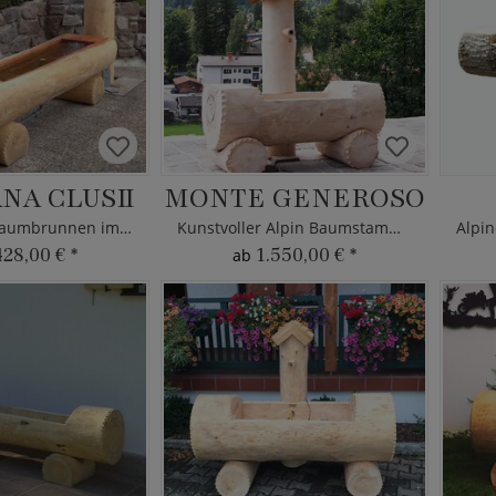
NA CLUSII
MONTE GENEROSO
Tiroler Holz Baumbrunnen im Almhütten-Design
Kunstvoller Alpin Baumstamm Brunnen-Trog aus Holz
428,00 €
*
1.550,00 €
*
ab