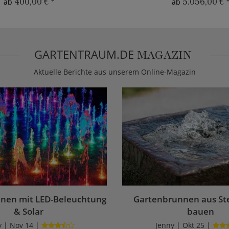
400,00 €
*
5.056,00 €
ab
ab
GARTENTRAUM.DE
MAGAZIN
Aktuelle Berichte aus unserem Online-Magazin
nen mit LED-Beleuchtung
Gartenbrunnen aus Ste
& Solar
bauen
y | Nov 14 |
Jenny | Okt 25 |