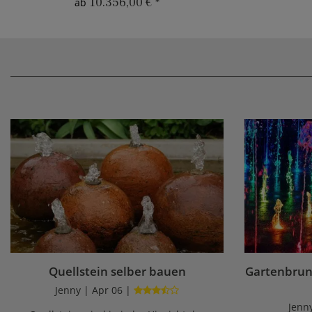
10.356,00 €
*
ab
Quellstein selber bauen
Gartenbrun
Jenny | Apr 06 |
Jenn