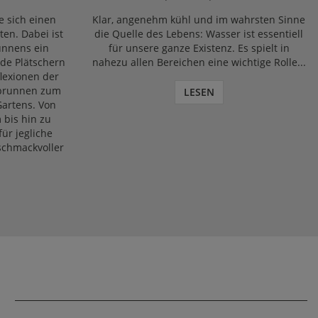
e sich einen
Klar, angenehm kühl und im wahrsten Sinne
ten. Dabei ist
die Quelle des Lebens: Wasser ist essentiell
unnens ein
für unsere ganze Existenz. Es spielt in
nde Plätschern
nahezu allen Bereichen eine wichtige Rolle...
lexionen der
brunnen zum
LESEN
Gartens. Von
 bis hin zu
ür jegliche
eschmackvoller