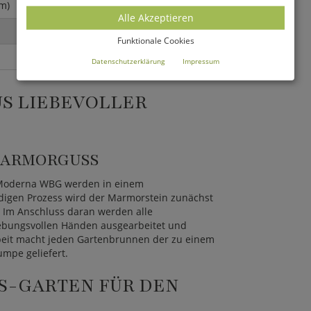
m)
Alle Akzeptieren
Funktionale Cookies
Datenschutzerklärung
Impressum
S LIEBEVOLLER
MARMORGUSS
n Moderna WBG werden in einem
ndigen Prozess wird der Marmorstein zunächst
. Im Anschluss daran werden alle
gebungsvollen Händen ausgearbeitet und
arbeit macht jeden Gartenbrunnen der zu einem
umpe geliefert.
-GARTEN FÜR DEN