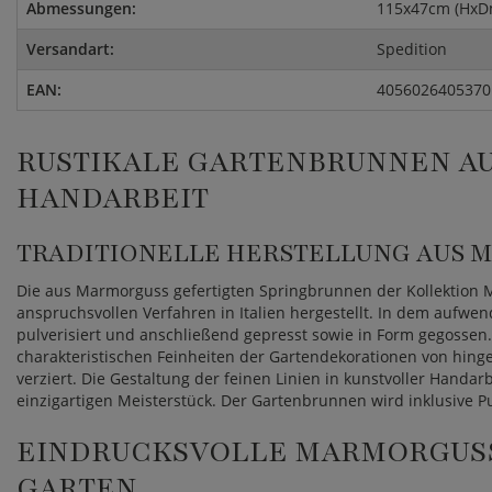
Abmessungen:
115x47cm (HxD
Versandart:
Spedition
EAN:
4056026405370
RUSTIKALE GARTENBRUNNEN AU
HANDARBEIT
TRADITIONELLE HERSTELLUNG AUS 
Die aus Marmorguss gefertigten Springbrunnen der Kollektio
anspruchsvollen Verfahren in Italien hergestellt. In dem aufwe
pulverisiert und anschließend gepresst sowie in Form gegossen
charakteristischen Feinheiten der Gartendekorationen von hin
verziert. Die Gestaltung der feinen Linien in kunstvoller Hand
einzigartigen Meisterstück. Der Gartenbrunnen wird inklusive P
EINDRUCKSVOLLE MARMORGUSS
GARTEN