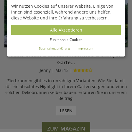
Wir nutzen Cookies auf unserer Website. Einige von
ihnen sind essenziell, während andere uns helfen,
diese Website und Ihre Erfahrung zu verbessern.
Alle Akzeptieren
Funktionale Cookies
Datenschutzerklärung
Impressum
Zierbrunnen & Dekobrunnen (Holz & Stein) im
Garte...
Jenny | Mai 13 |
Zierbrunnen gibt es in unzähligen Varianten. Wie Sie damit
für ein absolutes Highlight in Ihrem Garten sorgen und einen
solchen Dekobrunnen selber bauen, erfahren Sie in unserem
Beitrag.
LESEN
ZUM MAGAZIN