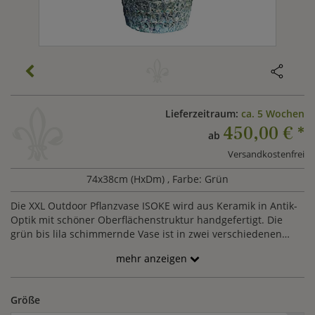
Lieferzeitraum:
ca. 5 Wochen
450,00 €
*
ab
Versandkostenfrei
74x38cm (HxDm)
, Farbe: Grün
Die XXL Outdoor Pflanzvase ISOKE wird aus Keramik in Antik-
Optik mit schöner Oberflächenstruktur handgefertigt. Die
grün bis lila schimmernde Vase ist in zwei verschiedenen
Größen erhältlich und ist für die ganzjährige Aufstellung im
mehr anzeigen
Outdoor Bereich geeignet. Ob im Innen- oder Außenbereich,
das besonders schöne Pflanzgefäß ist ein Highlight in Ihrem
Zuhause.
Größe