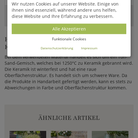
Wir nutzen Cookies auf unserer Website. Einige von
ihnen sind essenziell, während andere uns helfen,
EAN:
diese Website und Ihre Erfahrung zu verbessern.
4056026315211
Alle Akzeptieren
HOCHWERTIGE PFLANZGEFÄSSE AUS K
Funktionale Cookies
ERAMIK
Datenschutzerklärung
Impressum
Bei dem verwendeten Material handelt es sich um ein Ton-
Sand-Gemisch, welches bei 1250°C zu Keramik gebrannt wird.
Die Keramik ist winterfest und hat eine raue
Oberflächenstruktur. Es handelt sich um schwere Ware. Da
die Produkte in Handarbeit gefertigt werden, kann es stets zu
Abweichungen in Farbe und Oberflächenstruktur kommen.
ÄHNLICHE ARTIKEL