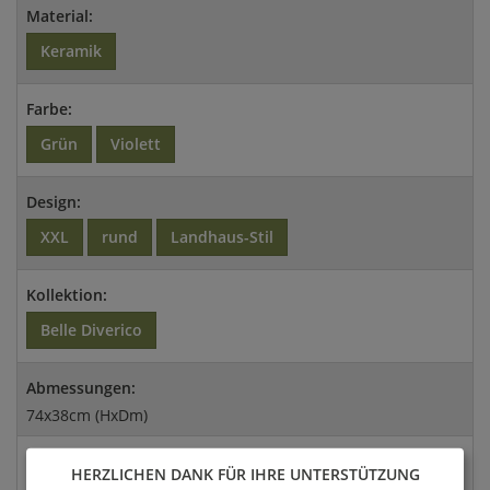
Material:
Keramik
Farbe:
Grün
Violett
Design:
XXL
rund
Landhaus-Stil
Kollektion:
Belle Diverico
Abmessungen:
74x38cm (HxDm)
Versandart:
HERZLICHEN DANK FÜR IHRE UNTERSTÜTZUNG
Spedition