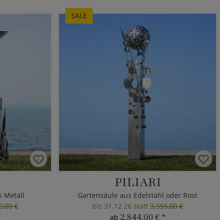
SALE
PILIARI
s Metall
Gartensäule aus Edelstahl oder Rost
0,00 €
bis 31.12.26 statt
3.555,00 €
*
2.844,00 €
*
ab