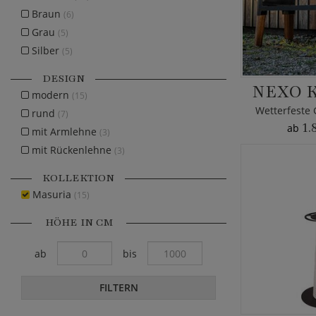
Braun
(6)
Grau
(5)
Silber
(5)
DESIGN
NEXO 
modern
(15)
Wetterfeste
rund
(7)
1.
ab
mit Armlehne
(3)
mit Rückenlehne
(3)
KOLLEKTION
Masuria
(15)
HÖHE IN CM
ab
bis
FILTERN