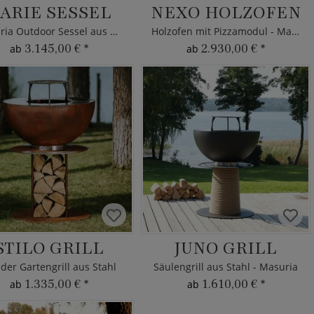
ARIE SESSEL
NEXO HOLZOFEN
Masuria Outdoor Sessel aus Holz
Holzofen mit Pizzamodul - Masuria
3.145,00 €
*
2.930,00 €
*
ab
ab
STILO GRILL
JUNO GRILL
der Gartengrill aus Stahl
Säulengrill aus Stahl - Masuria
1.335,00 €
*
1.610,00 €
*
ab
ab