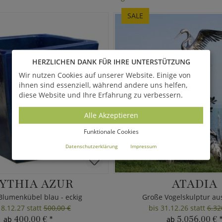
SALE
HERZLICHEN DANK FÜR IHRE UNTERSTÜTZUNG
Wir nutzen Cookies auf unserer Website. Einige von
ihnen sind essenziell, während andere uns helfen,
diese Website und Ihre Erfahrung zu verbessern.
Alle Akzeptieren
Funktionale Cookies
Datenschutzerklärung
Impressum
YTHIA AZUR
ATADIA
Blumenkübel blau - eckig
Große Vogelskulptur au
18.12.27 statt
500,00 €
bis 31.12.26 statt
6.32
400,00 €
*
5.056,00 €
ab
ab