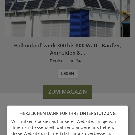
Balkonkraftwerk 300 bis 800 Watt - Kaufen,
Anmelden &...
Denise | Jan 24 |
LESEN
ZUM MAGAZIN
HERZLICHEN DANK FÜR IHRE UNTERSTÜTZUNG
WERDEN SIE FAN VON
Wir nutzen Cookies auf unserer Website. Einige von
GARTENTRAUM.DE
ihnen sind essenziell, während andere uns helfen,
diese Website und Ihre Erfahrung zu verbessern.