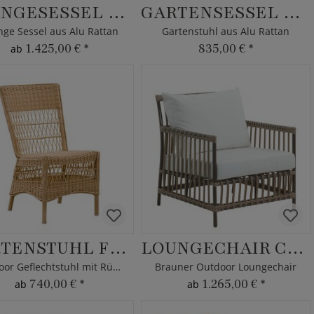
LOUNGESESSEL MINJA
GARTENSESSEL LEVI
ge Sessel aus Alu Rattan
Gartenstuhl aus Alu Rattan
1.425,00 €
*
835,00 €
*
ab
GARTENSTUHL FRITZI
LOUNGECHAIR CAYA
Outdoor Geflechtstuhl mit Rückenlehne
Brauner Outdoor Loungechair
740,00 €
*
1.265,00 €
*
ab
ab