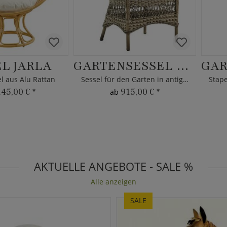
L JARLA
GARTENSESSEL MALTE
l aus Alu Rattan
Sessel für den Garten in antigkrau
145,00 €
*
915,00 €
*
ab
AKTUELLE ANGEBOTE - SALE %
Alle anzeigen
SALE