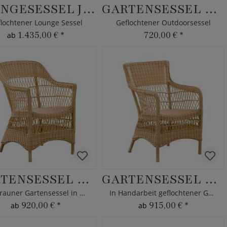
LOUNGESESSEL JOANA
GARTENSESSEL PEDER
lochtener Lounge Sessel
Geflochtener Outdoorsessel
1.435,00 €
*
720,00 €
*
ab
GARTENSESSEL HEDDA
GARTENSESSEL MALTE
Hellbrauner Gartensessel in Rattanoptik
In Handarbeit geflochtener Gartensessel
920,00 €
*
915,00 €
*
ab
ab