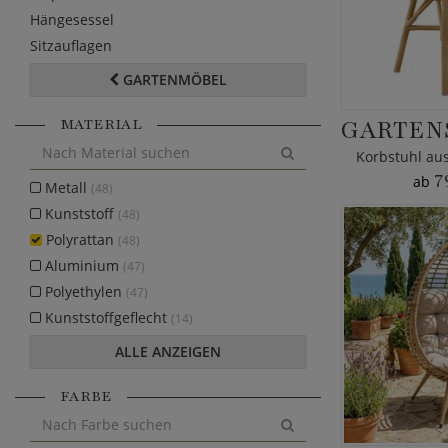
Hängesessel
Sitzauflagen
GARTENMÖBEL
MATERIAL
7
ab
Metall
(48)
Kunststoff
(48)
Polyrattan
(48)
Aluminium
(47)
Polyethylen
(47)
Kunststoffgeflecht
(14)
ALLE ANZEIGEN
FARBE