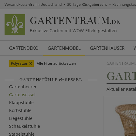
Versandkostenfrei in Deutschland
30 Tage Rückgaberecht
Rechnungska
GARTENTRAUM
.DE
Exklusive Gärten mit WOW-Effekt gestalten
GARTENDEKO
GARTENMÖBEL
GARTENHÄUSER
GARTENTRAUM.
Polyrattan
Alle Filter zurücksetzen
GART
GARTENSTÜHLE & SESSEL
Gartenhocker
Aktueller Kata
Gartensessel
Klappstühle
Korbstühle
Liegestühle
Schaukelstühle
Stapelstühle