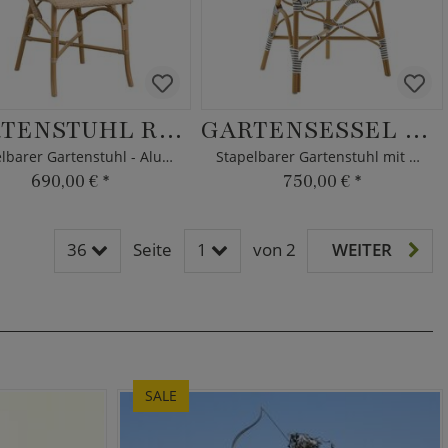
GARTENSTUHL RISA
GARTENSESSEL KARINA
Stapelbarer Gartenstuhl - Alu & Geflecht
Stapelbarer Gartenstuhl mit Dots
690,00 €
*
750,00 €
*
36
Seite
1
von 2
WEITER
SALE