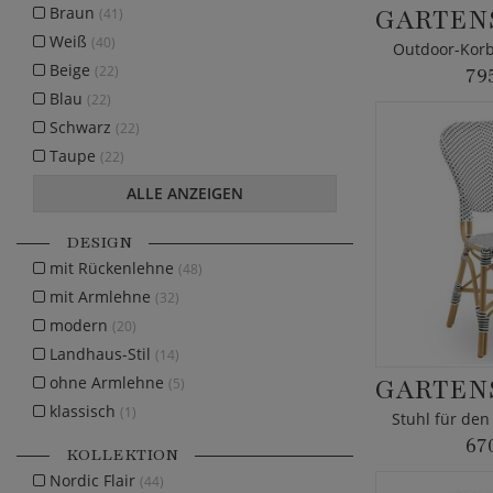
Braun
(41)
Weiß
(40)
Outdoor-Korbs
Beige
(22)
79
Blau
(22)
Schwarz
(22)
Taupe
(22)
ALLE ANZEIGEN
DESIGN
mit Rückenlehne
(48)
mit Armlehne
(32)
modern
(20)
Landhaus-Stil
(14)
ohne Armlehne
(5)
klassisch
(1)
67
KOLLEKTION
Nordic Flair
(44)