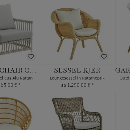
LOUNGECHAIR CAYA
SESSEL KJER
l aus Alu Rattan
Loungesessel in Rattanoptik
265,00 €
*
1.290,00 €
*
ab