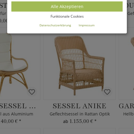
GARTENSTUHL RISA
GARTENSTUHL FRITZI
Alle Akzeptieren
Geflechtstuhl für den Garten - stapelbar
Geflochtener Gartenstuhl
Gef
Funktionale Cookies
0,00 €
*
740,00 €
*
ab
Datenschutzerklärung
Impressum
GARTENSESSEL ELINA
SESSEL ANIKE
l aus Aluminium
Geflechtsessel in Rattan Optik
140,00 €
*
1.155,00 €
*
ab