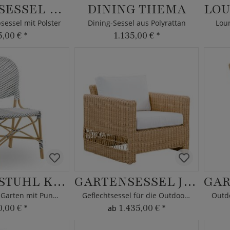
GARTENSESSEL OSNI
DINING THEMA
essel mit Polster
Dining-Sessel aus Polyrattan
Loun
5,00 €
*
1.135,00 €
*
GARTENSTUHL KARINA
GARTENSESSEL JOANA
Stuhl für den Garten mit Punkten
Geflechtsessel für die Outdoor Lounge
0,00 €
*
1.435,00 €
*
ab