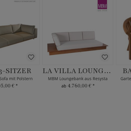
3-SITZER
LA VILLA LOUNGE 3-SITZER
B
ofa mit Polstern
MBM Loungebank aus Resysta
05,00 €
*
4.760,00 €
*
ab