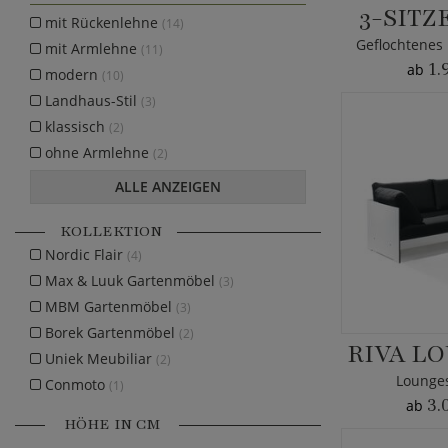
3-SITZ
mit Rückenlehne
(14)
mit Armlehne
(11)
1.
ab
modern
(10)
Landhaus-Stil
(3)
klassisch
(2)
ohne Armlehne
(2)
ALLE ANZEIGEN
KOLLEKTION
Nordic Flair
(4)
Max & Luuk Gartenmöbel
(3)
MBM Gartenmöbel
(3)
Borek Gartenmöbel
(2)
RIVA L
Uniek Meubiliar
(2)
Lounges
Conmoto
(1)
3.
ab
HÖHE IN CM