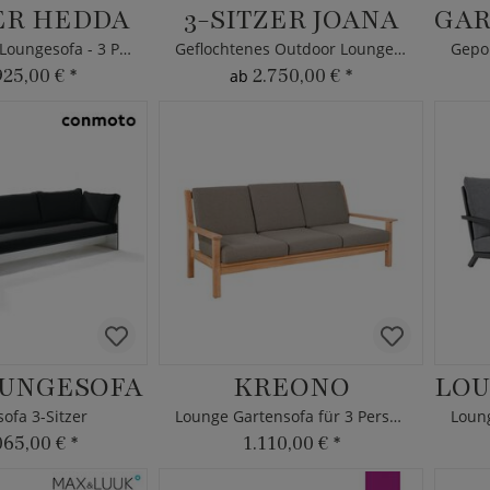
ER HEDDA
3-SITZER JOANA
Geflochtenes Loungesofa - 3 Personen
Geflochtenes Outdoor Loungesofa
925,00 €
*
2.750,00 €
*
ab
OUNGESOFA
KREONO
ofa 3-Sitzer
Lounge Gartensofa für 3 Personen
065,00 €
*
1.110,00 €
*