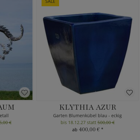
SALE
AUM
KLYTHIA AZUR
tall
Garten Blumenkübel blau - eckig
5,00 €
bis 18.12.27 statt
500,00 €
400,00 €
*
ab