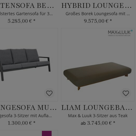
GARTENSOFA BERIT
HYBRID LOUNGESOFA
Gepolstertes Gartensofa für 3 Personen
Großes Borek Loungesofa mit Kissen
5.285,00 €
*
9.575,00 €
*
LOUNGESOFA MURAN
LIAM LOUNGEBANK
Loungesofa 3-Sitzer mit Auflagen
Max & Luuk 3-Sitzer aus Teak
1.300,00 €
*
3.745,00 €
*
ab