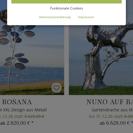
SALE
Funktionale Cookies
Datenschutzerklärung
Impressum
ROSANA
NUNO AUF B
m XXL Design aus Metall
Gartendrache aus Me
1.12.26 statt
3.525,00 €
bis 31.12.26 statt
8.28
2.820,00 €
*
6.628,00 €
*
ab
ab