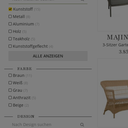
Kunststoff
(15)
Metall
(8)
Aluminium
(7)
Holz
(5)
MAJIN
Teakholz
(5)
3-Sitzer Gar
Kunststoffgeflecht
(4)
3.8
ALLE ANZEIGEN
FARBE
Braun
(11)
Weiß
(8)
Grau
(7)
Anthrazit
(5)
Beige
(2)
DESIGN