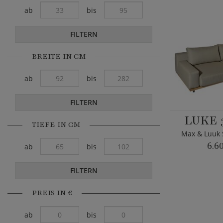
ab
bis
FILTERN
BREITE IN CM
ab
bis
FILTERN
LUKE 
TIEFE IN CM
Max & Luuk S
6.6
ab
bis
FILTERN
PREIS IN €
ab
bis