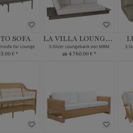
TO SOFA
LA VILLA LOUNGE 3-SITZER
L
tensofa für Lounge
3-Sitzer Loungebank von MBM
3-S
55,00 €
*
4.760,00 €
*
ab