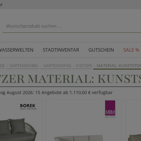
uf
WASSERWELTEN
STADTINVENTAR
GUTSCHEIN
SALE %
DE
GARTENMÖBEL
GARTENSOFAS
3-SITZER
MATERIAL: KUNSTSTO
TZER MATERIAL: KUNST
log August 2026: 15 Angebote ab 1.110,00 € verfügbar