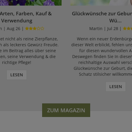
 Arten, Farben, Kauf &
Glückwünsche zur Geburt
Verwendung
Wü...
n | Aug 26 |
Martin | Jul 28 |
et nicht als reine Zierpflanze,
Wenn ein neuer Erdenbürge
 als leckeres Gewürz Freude.
dieser Welt erblickt, fehlen un
e im Beitrag alles über seine
für diesen wundervollen A
ten, seine Verwendung & die
Deswegen finden Sie In diese
richtige Pflege!
reichhaltige Auswahl vers
Glückwünsche zur Geburt, di
Schatz stilsicher willkomm
LESEN
LESEN
ZUM MAGAZIN