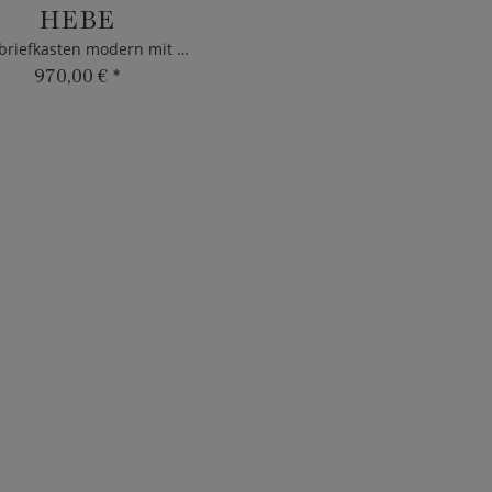
HEBE
Zaunbriefkasten modern mit Spruch - Edelstahl
970,00 €
*