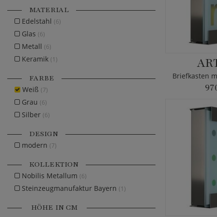
MATERIAL
Edelstahl
(6)
Glas
(6)
Metall
(6)
Keramik
AR
(1)
FARBE
97
Weiß
(7)
Grau
(6)
Silber
(6)
DESIGN
modern
(7)
KOLLEKTION
Nobilis Metallum
(6)
Steinzeugmanufaktur Bayern
(1)
HÖHE IN CM