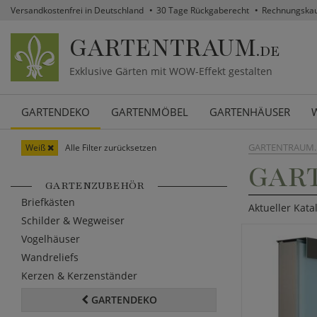
Versandkostenfrei in Deutschland
30 Tage Rückgaberecht
Rechnungska
GARTENTRAUM
.DE
Exklusive Gärten mit WOW-Effekt gestalten
GARTENDEKO
GARTENMÖBEL
GARTENHÄUSER
GARTENTRAUM.
Weiß
Alle Filter zurücksetzen
GART
GARTENZUBEHÖR
Briefkästen
Aktueller Kata
Schilder & Wegweiser
Vogelhäuser
Wandreliefs
Kerzen & Kerzenständer
GARTENDEKO