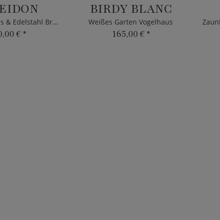
EIDON
BIRDY BLANC
Moderner Glas & Edelstahl Briefkasten mit Punkte Design
Weißes Garten Vogelhaus
0,00 €
*
165,00 €
*