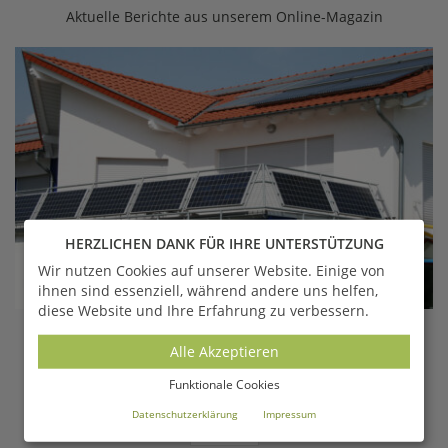
Aktuelle Berichte aus unserem Online-Magazin
HERZLICHEN DANK FÜR IHRE UNTERSTÜTZUNG
Wir nutzen Cookies auf unserer Website. Einige von
ihnen sind essenziell, während andere uns helfen,
diese Website und Ihre Erfahrung zu verbessern.
Balkonkraftwerk 300 bis 800 Watt - Kaufen,
Alle Akzeptieren
Anmelden &...
Funktionale Cookies
Denise | Jan 24 |
Datenschutzerklärung
Impressum
LESEN