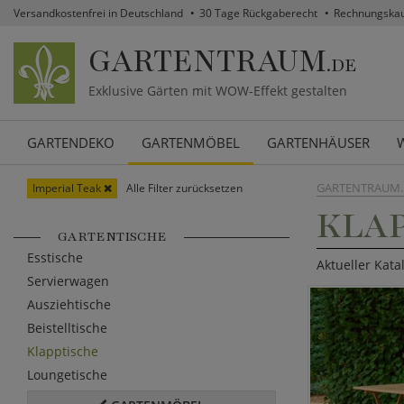
Versandkostenfrei in Deutschland
30 Tage Rückgaberecht
Rechnungska
GARTENTRAUM
.DE
Exklusive Gärten mit WOW-Effekt gestalten
GARTENDEKO
GARTENMÖBEL
GARTENHÄUSER
GARTENTRAUM.
Imperial Teak
Alle Filter zurücksetzen
KLAP
GARTENTISCHE
Esstische
Aktueller Kata
Servierwagen
Ausziehtische
Beistelltische
Klapptische
Loungetische