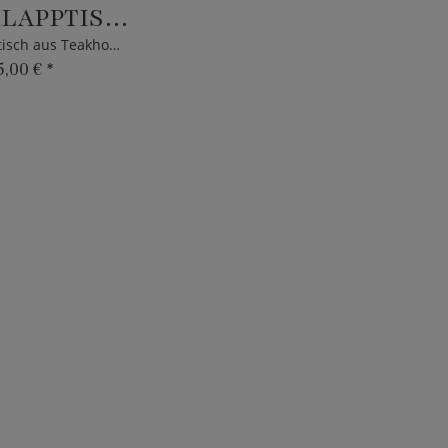
BLAKE KLAPPTISCH
Garten Klapptisch aus Teakholz - 70x70cm
5,00 €
*