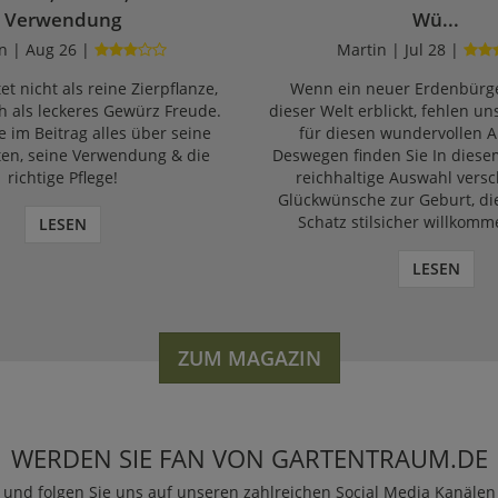
Verwendung
Wü...
n | Aug 26 |
Martin | Jul 28 |
et nicht als reine Zierpflanze,
Wenn ein neuer Erdenbürge
 als leckeres Gewürz Freude.
dieser Welt erblickt, fehlen un
e im Beitrag alles über seine
für diesen wundervollen A
ten, seine Verwendung & die
Deswegen finden Sie In diese
richtige Pflege!
reichhaltige Auswahl vers
Glückwünsche zur Geburt, di
Schatz stilsicher willkomm
LESEN
LESEN
ZUM MAGAZIN
WERDEN SIE FAN VON GARTENTRAUM.DE
und folgen Sie uns auf unseren zahlreichen Social Media Kanälen