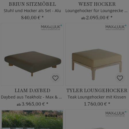
BRIUN SITZMÖBEL
WEST HOCKER
Stuhl und Hocker als Set - Alu
Loungehocker für Loungeecke West
840,00 €
*
2.095,00 €
*
ab
LIAM DAYBED
TYLER LOUNGEHOCKER
Daybed aus Teakholz - Max & Luuk
Teak Loungehocker mit Kissen
3.965,00 €
*
1.760,00 €
*
ab