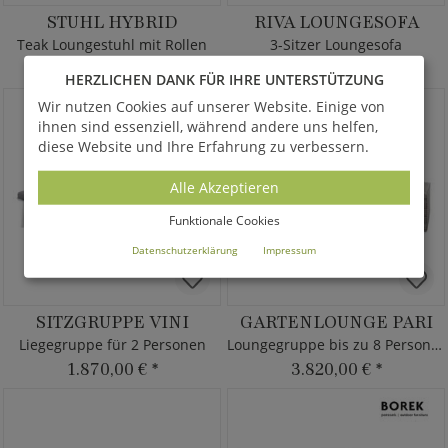
STUHL HYBRID
RIVA LOUNGESOFA
Teak Loungestuhl mit Rollen
3-Sitzer Loungesofa
3.415,00 €
*
1.565,00 €
*
ab
ab
HERZLICHEN DANK FÜR IHRE UNTERSTÜTZUNG
Wir nutzen Cookies auf unserer Website. Einige von
ihnen sind essenziell, während andere uns helfen,
diese Website und Ihre Erfahrung zu verbessern.
Alle Akzeptieren
Funktionale Cookies
Datenschutzerklärung
Impressum
SITZGRUPPE VINI
GARTENLOUNGE PARI
Liegegruppe für 2 Personen
Loungegruppe bis zu 8 Personen
1.870,00 €
*
3.820,00 €
*