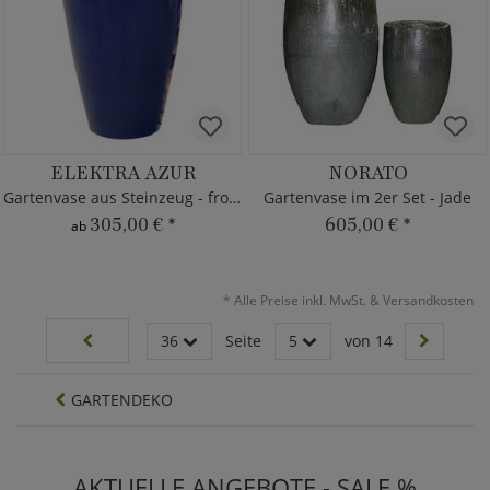
ELEKTRA AZUR
NORATO
Gartenvase aus Steinzeug - frostsicher
Gartenvase im 2er Set - Jade
305,00 €
*
605,00 €
*
ab
*
Alle Preise inkl. MwSt. & Versandkosten
36
Seite
5
von 14
GARTENDEKO
AKTUELLE ANGEBOTE - SALE %