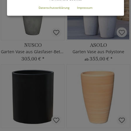
Datenschutzerklärung
Impressum
NUSCO
ASOLO
Garten Vase aus Glasfaser-Beton
Garten Vase aus Polystone
305,00 €
*
355,00 €
*
ab