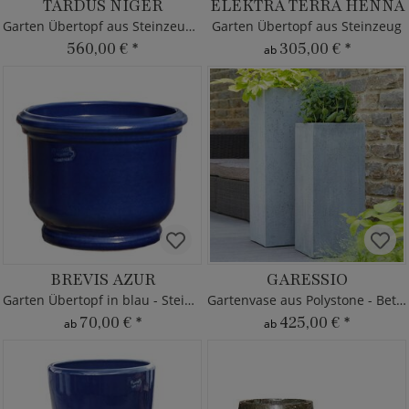
TARDUS NIGER
ELEKTRA TERRA HENNA
Garten Übertopf aus Steinzeug - rund
Garten Übertopf aus Steinzeug
560,00 €
*
305,00 €
*
ab
BREVIS AZUR
GARESSIO
Garten Übertopf in blau - Steinzeug
Gartenvase aus Polystone - Beton Optik
70,00 €
*
425,00 €
*
ab
ab