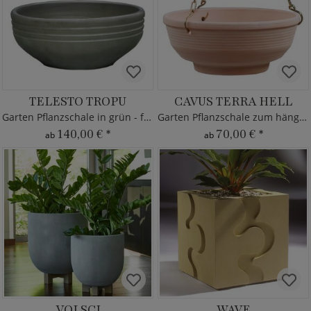
TELESTO TROPU
CAVUS TERRA HELL
Garten Pflanzschale in grün - frostsicher
Garten Pflanzschale zum hängen
140,00 €
*
70,00 €
*
ab
ab
VOLSCI
WAVE