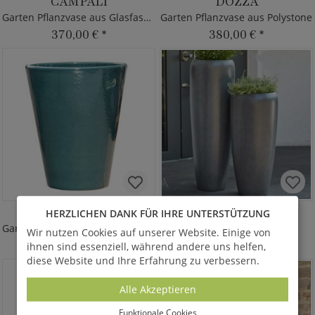
CAMPALI
DOZZA
Garten Pflanzvase aus Glasfaser-Beton
Garten Pflanzvase aus Polystone
370,00 €
*
380,00 €
*
AMPHIRO VERDE
POMPONESCO
HERZLICHEN DANK FÜR IHRE UNTERSTÜTZUNG
Garten Pflanzvase aus Steinzeug
Garten Pflanzvase
Wir nutzen Cookies auf unserer Website. Einige von
70,00 €
*
380,00 €
*
ihnen sind essenziell, während andere uns helfen,
ab
ab
diese Website und Ihre Erfahrung zu verbessern.
Alle Akzeptieren
Funktionale Cookies