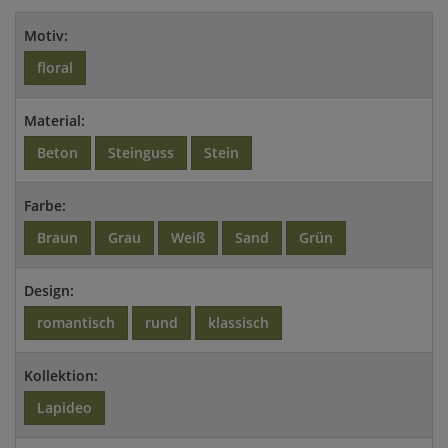
Motiv:
floral
Material:
Beton
Steinguss
Stein
Farbe:
Braun
Grau
Weiß
Sand
Grün
Design:
romantisch
rund
klassisch
Kollektion:
Lapideo