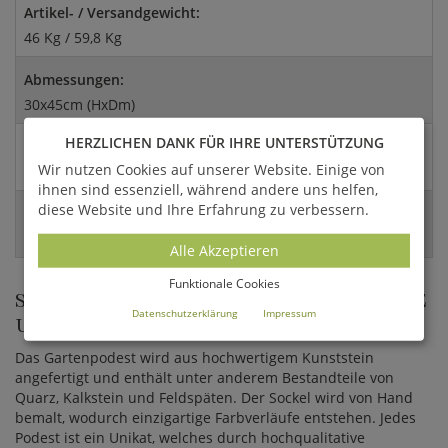
Artikel- / Versandgewicht:
46 Kg / 59,8 Kg
Abmessungen:
30x45cm (HxDm)
HERZLICHEN DANK FÜR IHRE UNTERSTÜTZUNG
Versandart:
Wir nutzen Cookies auf unserer Website. Einige von
Spedition
ihnen sind essenziell, während andere uns helfen,
diese Website und Ihre Erfahrung zu verbessern.
EAN:
4056026390720
Alle Akzeptieren
Funktionale Cookies
STEINGUSS PODEST FÜR PFLANZGEFÄSSE U
Datenschutzerklärung
Impressum
ND SKULPTUREN
Das Gartenpodest wird aus hochwertigem Kunststein
angefertigt und enthält unter anderem Bestandteile von
Quarz, Kalkstein und Feldspäten. Der Sockel wird von Hand
bemalt, wodurch einzigartige Farbverläufe entstehen. Jedes
Podest ist ein Unikat, welches durch hochqualitative