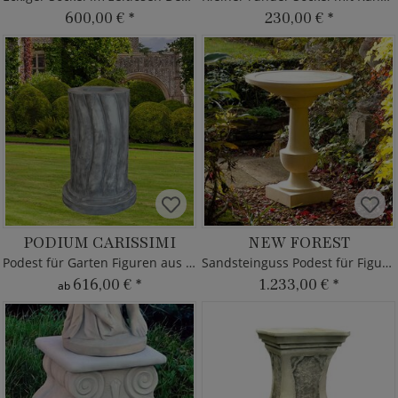
600,00 €
*
230,00 €
*
PODIUM CARISSIMI
NEW FOREST
Podest für Garten Figuren aus Stein
Sandsteinguss Podest für Figuren
616,00 €
*
1.233,00 €
*
ab