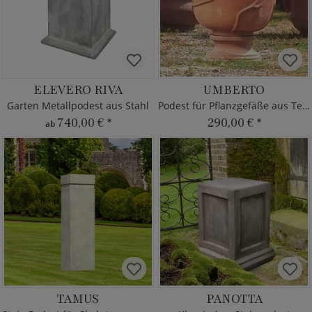
ELEVERO RIVA
UMBERTO
Garten Metallpodest aus Stahl
Podest für Pflanzgefäße aus Terrakotta
740,00 €
*
290,00 €
*
ab
TAMUS
PANOTTA