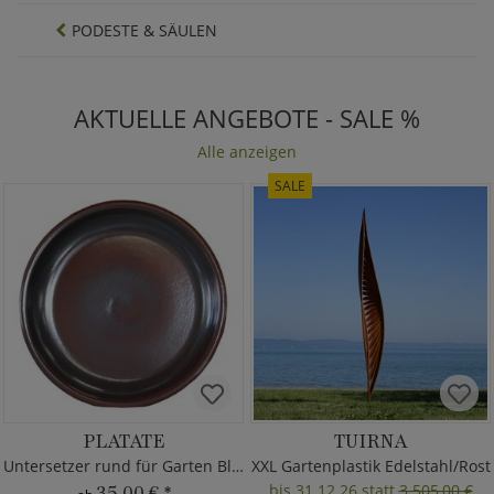
PODESTE & SÄULEN
AKTUELLE ANGEBOTE - SALE %
Alle anzeigen
SALE
PLATATE
TUIRNA
Untersetzer rund für Garten Blumentöpfe
XXL Gartenplastik Edelstahl/Rost
bis 31.12.26 statt
3.505,00 €
35,00 €
*