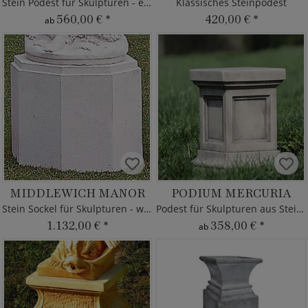
Stein Podest für Skulpturen - eckig
Klassisches Steinpodest
560,00 €
*
420,00 €
*
ab
MIDDLEWICH MANOR
PODIUM MERCURIA
Stein Sockel für Skulpturen - witterungsbeständig
Podest für Skulpturen aus Steinguss
1.132,00 €
*
358,00 €
*
ab