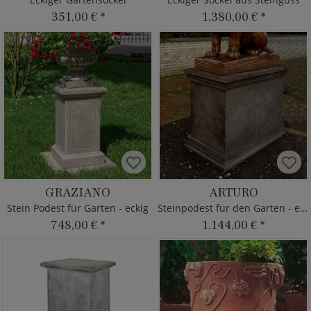
351,00 €
*
1.380,00 €
*
GRAZIANO
ARTURO
Stein Podest für Garten - eckig
Steinpodest für den Garten - eckig
748,00 €
*
1.144,00 €
*