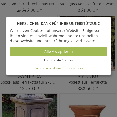
Stein Sockel rechteckig aus Naturstein
Steinguss Konsole für die Wand
545,00 €
*
351,00 €
*
ab
HERZLICHEN DANK FÜR IHRE UNTERSTÜTZUNG
Wir nutzen Cookies auf unserer Website. Einige von
ihnen sind essenziell, während andere uns helfen,
diese Website und Ihre Erfahrung zu verbessern.
Alle Akzeptieren
Funktionale Cookies
Datenschutzerklärung
Impressum
GAMBARA
AMEDEO
Sockel aus Terrakotta für Skulpturen
Podest aus Terrakotta
422,50 €
*
383,50 €
*