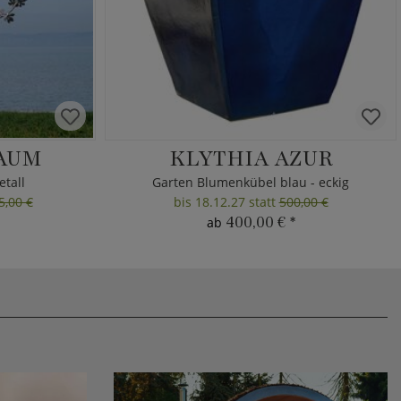
AUM
KLYTHIA AZUR
tall
Garten Blumenkübel blau - eckig
5,00 €
bis 18.12.27 statt
500,00 €
400,00 €
*
ab