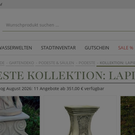
uf
WASSERWELTEN
STADTINVENTAR
GUTSCHEIN
SALE %
DE
GARTENDEKO
PODESTE & SÄULEN
PODESTE
KOLLEKTION: LAP
STE KOLLEKTION: LAP
log August 2026: 11 Angebote ab 351,00 € verfügbar