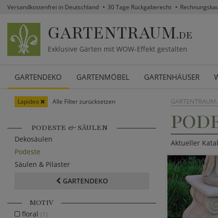
Versandkostenfrei in Deutschland
30 Tage Rückgaberecht
Rechnungska
GARTENTRAUM
.DE
Exklusive Gärten mit WOW-Effekt gestalten
GARTENDEKO
GARTENMÖBEL
GARTENHÄUSER
GARTENTRAUM.
Lapideo
Alle Filter zurücksetzen
PODE
PODESTE & SÄULEN
Dekosäulen
Aktueller Kata
Podeste
Säulen & Pilaster
GARTENDEKO
MOTIV
floral
(1)