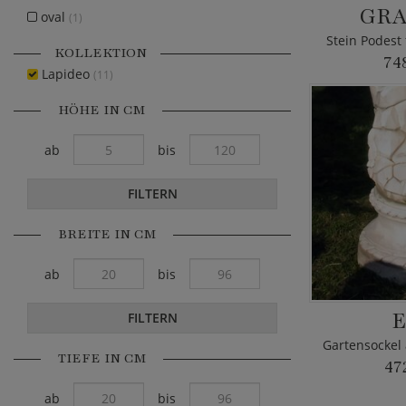
GRA
oval
(1)
Stein Podest 
KOLLEKTION
74
Lapideo
(11)
HÖHE IN CM
ab
bis
FILTERN
BREITE IN CM
ab
bis
E
FILTERN
TIEFE IN CM
47
ab
bis