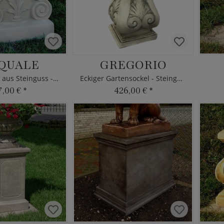
QUALE
GREGORIO
Garten Sockel aus Steinguss - eckig
Eckiger Gartensockel - Steinguss
7,00 €
*
426,00 €
*