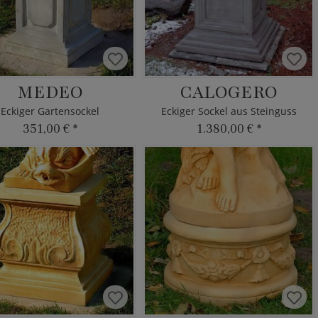
MEDEO
CALOGERO
Eckiger Gartensockel
Eckiger Sockel aus Steinguss
351,00 €
*
1.380,00 €
*