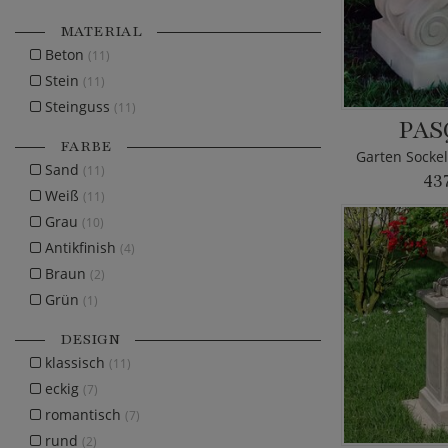
MATERIAL
Beton
(11)
Stein
(11)
Steinguss
(11)
PAS
FARBE
Sand
(11)
43
Weiß
(11)
Grau
(10)
Antikfinish
(4)
Braun
(2)
Grün
(1)
DESIGN
klassisch
(11)
eckig
(7)
romantisch
(7)
rund
(2)