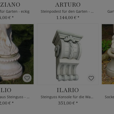
ZIANO
ARTURO
für Garten - eckig
Steinpodest für den Garten - eckig
Gar
8,00 €
*
1.144,00 €
*
LIO
ILARIO
Gartensockel aus Steinguss - rund
Steinguss Konsole für die Wand
2,00 €
*
351,00 €
*