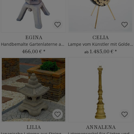
EGINA
CELIA
Handbemalte Gartenlaterne aus Stein
Lampe vom Künstler mit Goldeffekt
466,00 €
*
1.485,00 €
*
ab
LILIA
ANNALENA
Japanische Laterne aus Steinguss
Laternensockel für Gärten und Parks