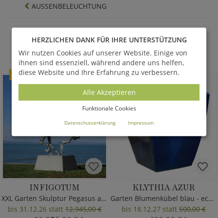
AUSSENBELEUCHTUNG
HERZLICHEN DANK FÜR IHRE UNTERSTÜTZUNG
AKTUELLE ANGEBOTE - SALE %
Wir nutzen Cookies auf unserer Website. Einige von
Alle anzeigen
ihnen sind essenziell, während andere uns helfen,
diese Website und Ihre Erfahrung zu verbessern.
SALE
SALE
Alle Akzeptieren
Funktionale Cookies
Datenschutzerklärung
Impressum
INFIGOTUM
KLYTHIA AZUR
XXL Garten Skulptur Pegasus aus Metall
Garten Blumenkübel blau - eckig
bis 31.12.26 statt
12.945,00 €
bis 18.12.27 statt
500,00 €