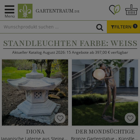
GARTENTRAUM
.DE
Menü
FILTERN
1
STANDLEUCHTEN FARBE: WEISS
Aktueller Katalog August 2026: 15 Angebote ab 397,00 € verfügbar
DIONA
DER MONDSÜCHTIGE
Japanische Laterne aus Steinguss
Bronze Gartenstatue - Künstleredition