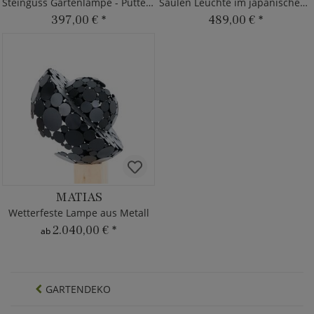
Steinguss Gartenlampe - Puttenfigur
Säulen Leuchte im japanischen Design
397,00 €
*
489,00 €
*
MATIAS
Wetterfeste Lampe aus Metall
2.040,00 €
*
ab
GARTENDEKO