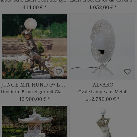
414,00 €
*
1.052,00 €
*
JUNGE MIT HUND & LAMPE
ALVARO
Limitierte Bronzefigur mit Glaskugel
Ovale Lampe aus Metall
12.900,00 €
*
2.780,00 €
*
ab