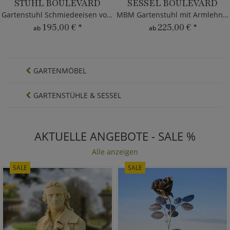
STUHL BOULEVARD
SESSEL BOULEVARD
Gartenstuhl Schmiedeeisen von MBM
MBM Gartenstuhl mit Armlehnen
195,00 €
*
225,00 €
*
ab
ab
GARTENMÖBEL
GARTENSTÜHLE & SESSEL
AKTUELLE ANGEBOTE - SALE %
Alle anzeigen
SALE
SALE