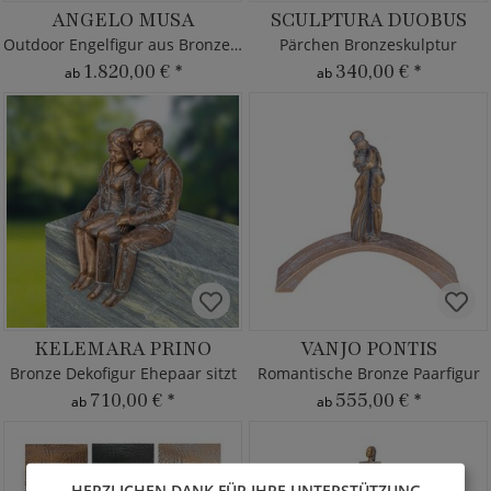
ANGELO MUSA
SCULPTURA DUOBUS
Outdoor Engelfigur aus Bronze mit Flöte
Pärchen Bronzeskulptur
1.820,00 €
*
340,00 €
*
ab
ab
KELEMARA PRINO
VANJO PONTIS
Bronze Dekofigur Ehepaar sitzt
Romantische Bronze Paarfigur
710,00 €
*
555,00 €
*
ab
ab
HERZLICHEN DANK FÜR IHRE UNTERSTÜTZUNG