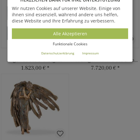
Wir nutzen Cookies auf unserer Website. Einige von
ihnen sind essenziell, während andere uns helfen,
diese Website und Ihre Erfahrung zu verbessern.
Alle Akzeptieren
Funktionale Cookies
JUKAR
MOTHERHOOD
Datenschutzerklärung
Impressum
Engelfrau aus Bronzeguss
Frauenfigur mit Kind aus Bronze - groß
1.823,00 €
*
7.720,00 €
*