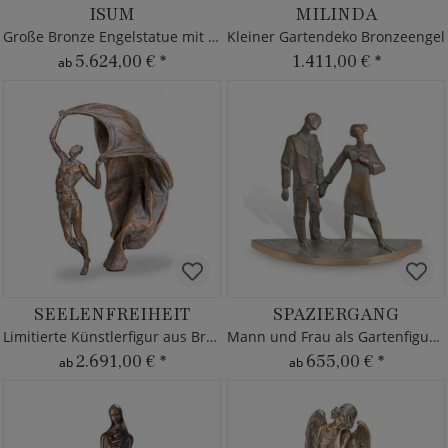
ISUM
MILINDA
Große Bronze Engelstatue mit Rose
Kleiner Gartendeko Bronzeengel
5.624,00 €
*
1.411,00 €
*
ab
SEELENFREIHEIT
SPAZIERGANG
Limitierte Künstlerfigur aus Bronze
Mann und Frau als Gartenfigur - Bronze
2.691,00 €
*
655,00 €
*
ab
ab