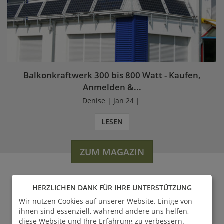
Balkonkraftwerk 300 bis 800 Watt - Kaufen,
Anmelden &...
Denise | Jan 24 |
LESEN
ZUM MAGAZIN
HERZLICHEN DANK FÜR IHRE UNTERSTÜTZUNG
WERDEN SIE FAN VON
Wir nutzen Cookies auf unserer Website. Einige von
GARTENTRAUM.DE
ihnen sind essenziell, während andere uns helfen,
diese Website und Ihre Erfahrung zu verbessern.