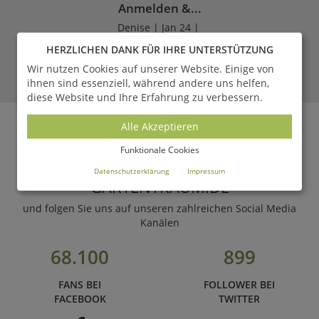
Anmelden &...
Denise | Jan 24 |
HERZLICHEN DANK FÜR IHRE UNTERSTÜTZUNG
LESEN
Wir nutzen Cookies auf unserer Website. Einige von
ihnen sind essenziell, während andere uns helfen,
diese Website und Ihre Erfahrung zu verbessern.
ZUM MAGAZIN
Alle Akzeptieren
Funktionale Cookies
WERDEN SIE FAN VON
Datenschutzerklärung
Impressum
GARTENTRAUM.DE
und folgen Sie uns auf unseren zahlreichen Social Media
Kanälen
68.100
899
FANS BEI
FOLLOWER BEI
FACEBOOK
TWITTER