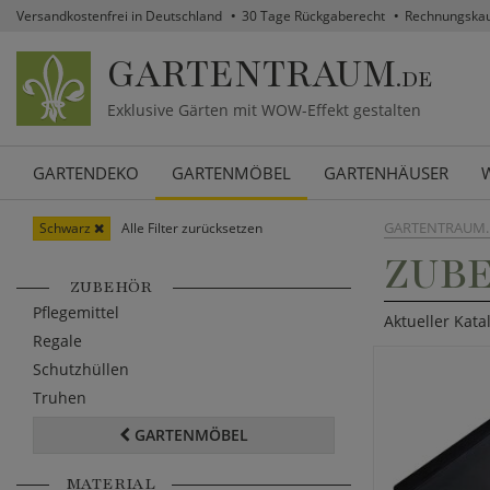
Versandkostenfrei in Deutschland
30 Tage Rückgaberecht
Rechnungska
GARTENTRAUM
.DE
Exklusive Gärten mit WOW-Effekt gestalten
GARTENDEKO
GARTENMÖBEL
GARTENHÄUSER
GARTENTRAUM.
Schwarz
Alle Filter zurücksetzen
ZUBE
ZUBEHÖR
Pflegemittel
Aktueller Kata
Regale
Schutzhüllen
Truhen
GARTENMÖBEL
MATERIAL