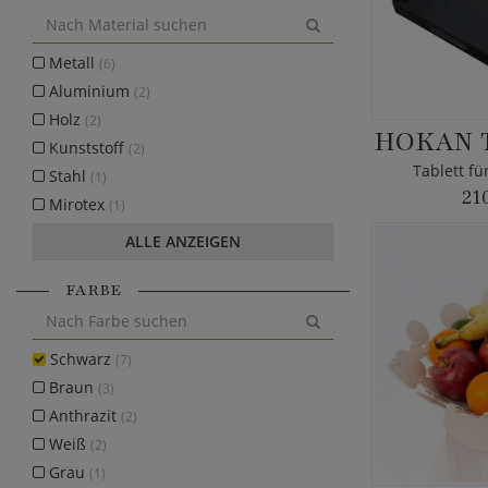
Metall
(6)
Aluminium
(2)
Holz
(2)
HOKAN 
Kunststoff
(2)
Tablett f
Stahl
(1)
21
Mirotex
(1)
ALLE ANZEIGEN
FARBE
Schwarz
(7)
Braun
(3)
Anthrazit
(2)
Weiß
(2)
Grau
(1)