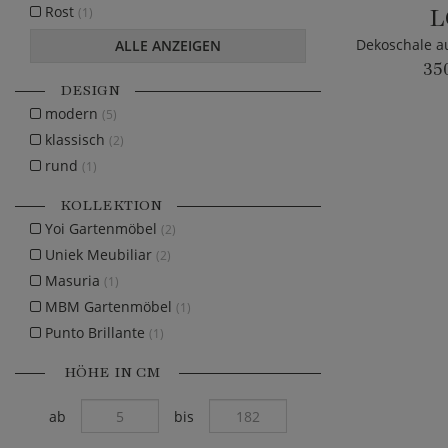
L
Rost
(1)
ALLE ANZEIGEN
35
DESIGN
modern
(5)
klassisch
(2)
rund
(1)
KOLLEKTION
Yoi Gartenmöbel
(2)
Uniek Meubiliar
(2)
Masuria
(1)
MBM Gartenmöbel
(1)
Punto Brillante
(1)
HÖHE IN CM
ab
bis