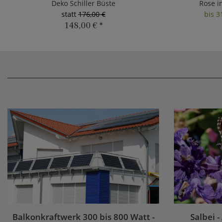
Deko Schiller Büste
Rose i
statt
176,00 €
bis 3
148,00 €
*
Balkonkraftwerk 300 bis 800 Watt -
Salbei -