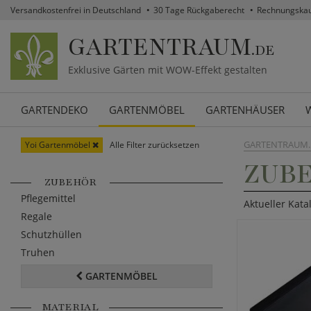
Versandkostenfrei in Deutschland
30 Tage Rückgaberecht
Rechnungska
GARTENTRAUM
.DE
Exklusive Gärten mit WOW-Effekt gestalten
GARTENDEKO
GARTENMÖBEL
GARTENHÄUSER
GARTENTRAUM.
Yoi Gartenmöbel
Alle Filter zurücksetzen
ZUBE
ZUBEHÖR
Pflegemittel
Aktueller Kata
Regale
Schutzhüllen
Truhen
GARTENMÖBEL
MATERIAL