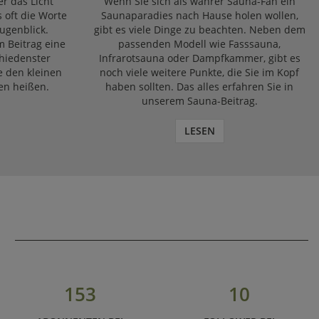
r das Licht
Wenn Sie sich als wahrer Sauna-Fan ein
s oft die Worte
Saunaparadies nach Hause holen wollen,
ugenblick.
gibt es viele Dinge zu beachten. Neben dem
m Beitrag eine
passenden Modell wie Fasssauna,
chiedenster
Infrarotsauna oder Dampfkammer, gibt es
e den kleinen
noch viele weitere Punkte, die Sie im Kopf
en heißen.
haben sollten. Das alles erfahren Sie in
unserem Sauna-Beitrag.
LESEN
153
10