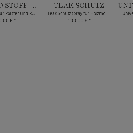
SEIL UND STOFF SCHUTZ
TEAK SCHUTZ
Schutzspray für Polster und Rope von YOI
Teak Schutzspray für Holzmöbel von YOI
0,00 €
*
100,00 €
*