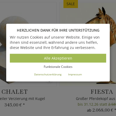
SALE
HERZLICHEN DANK FÜR IHRE UNTERSTÜTZUNG
Wir nutzen Cookies auf unserer Website. Einige von
ihnen sind essenziell, während andere uns helfen,
diese Website und Ihre Erfahrung zu verbessern.
Alle Akzeptieren
Funktionale Cookies
Datenschutzerklärung
Impressum
CHALET
FIESTA
eiler Verzierung mit Kugel
Großer Pferdekopf aus
bis 31.12.26 statt
2.58
345,00 €
*
2.068,00 €
*
ab