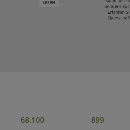
Salbei bereit
LESEN
sondern auch
Erfahren Si
Eigenschaf
68.100
899