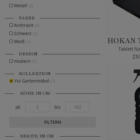
Metall
(2)
FARBE
Anthrazit
(2)
Schwarz
(2)
HOKAN 
Weiß
(1)
Tablett f
DESIGN
21
modern
(7)
KOLLEKTION
Yoi Gartenmöbel
(7)
HÖHE IN CM
ab
bis
FILTERN
BREITE IN CM