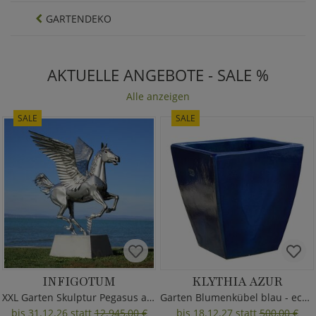
GARTENDEKO
AKTUELLE ANGEBOTE - SALE %
Alle anzeigen
SALE
SALE
INFIGOTUM
KLYTHIA AZUR
XXL Garten Skulptur Pegasus aus Metall
Garten Blumenkübel blau - eckig
bis 31.12.26 statt
12.945,00 €
bis 18.12.27 statt
500,00 €