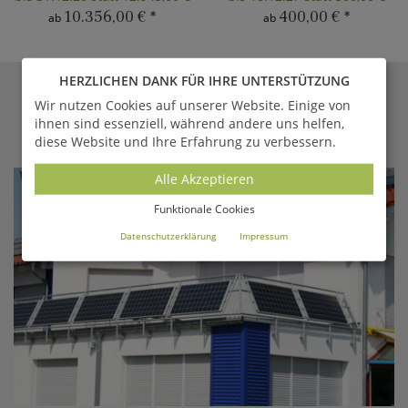
10.356,00 €
*
400,00 €
*
ab
ab
HERZLICHEN DANK FÜR IHRE UNTERSTÜTZUNG
GARTENTRAUM.DE
MAGAZIN
Wir nutzen Cookies auf unserer Website. Einige von
ihnen sind essenziell, während andere uns helfen,
Aktuelle Berichte aus unserem Online-Magazin
diese Website und Ihre Erfahrung zu verbessern.
Alle Akzeptieren
Funktionale Cookies
Datenschutzerklärung
Impressum