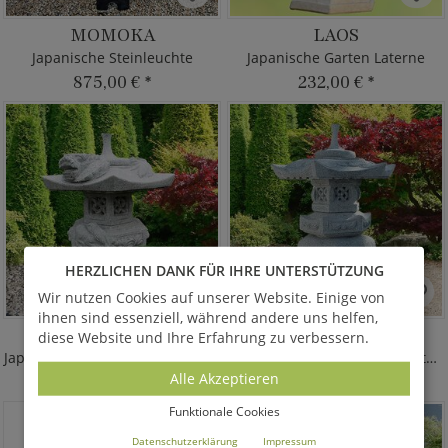
MOMOKA
LAOS
Japanische Steinleuchte
Japanische Garten Laterne
875,00 €
*
232,00 €
*
HERZLICHEN DANK FÜR IHRE UNTERSTÜTZUNG
Wir nutzen Cookies auf unserer Website. Einige von
ihnen sind essenziell, während andere uns helfen,
ICHIKAWA
KUSHIRO
diese Website und Ihre Erfahrung zu verbessern.
Japanische Garten Stein Laterne
Japanische Gartenlaterne Naturstein
Alle Akzeptieren
880,00 €
*
440,00 €
*
ab
Funktionale Cookies
Datenschutzerklärung
Impressum