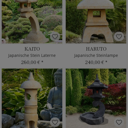
KAITO
HARUTO
Japanische Stein Laterne
Japanische Steinlampe
260,00 €
*
240,00 €
*