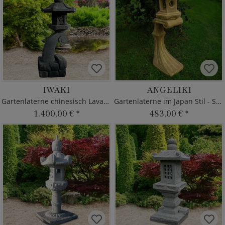
IWAKI
ANGELIKI
Gartenlaterne chinesisch Lavastein
Gartenlaterne im Japan Stil - Steinguss
1.400,00 €
*
483,00 €
*