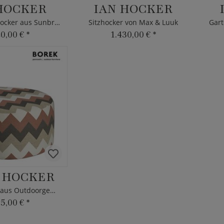
HOCKER
IAN HOCKER
Max & Luuk Hocker aus Sunbrella
Sitzhocker von Max & Luuk
Gart
20,00 €
*
1.430,00 €
*
 HOCKER
Borek Hocker aus Outdoorgewebe
65,00 €
*