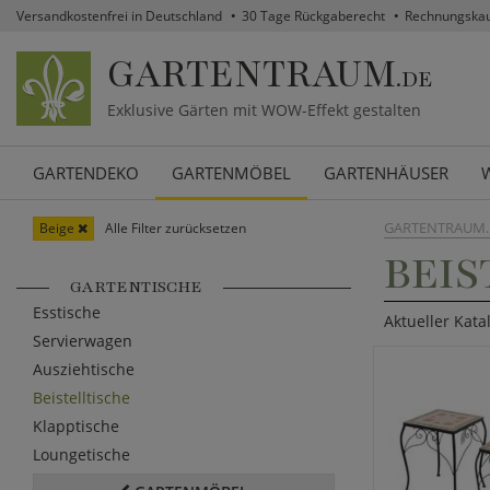
Versandkostenfrei in Deutschland
30 Tage Rückgaberecht
Rechnungska
GARTENTRAUM
.DE
Exklusive Gärten mit WOW-Effekt gestalten
GARTENDEKO
GARTENMÖBEL
GARTENHÄUSER
GARTENTRAUM.
Beige
Alle Filter zurücksetzen
BEIS
GARTENTISCHE
Esstische
Aktueller Kata
Servierwagen
Ausziehtische
Beistelltische
Klapptische
Loungetische