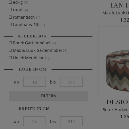
eckig
(5)
IAN 
rund
(4)
romantisch
(1)
1.3
Landhaus-Stil
(1)
KOLLEKTION
Borek Gartenmöbel
(4)
Max & Luuk Gartenmöbel
(4)
Uniek Meubiliar
(1)
HÖHE IN CM
ab
bis
FILTERN
DESIO
BREITE IN CM
1.2
ab
bis