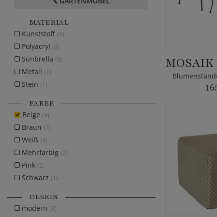
GARTENMÖBEL
MATERIAL
Kunststoff
(8)
Polyacryl
(8)
Sunbrella
(8)
Metall
(1)
Stein
(1)
16
FARBE
Beige
(9)
Braun
(7)
Weiß
(4)
Mehrfarbig
(2)
Pink
(2)
Schwarz
(1)
DESIGN
modern
(8)