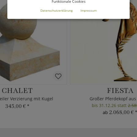
Funktionale Cookies
Datenschutzerklärung
Impressum
CHALET
FIESTA
eiler Verzierung mit Kugel
Großer Pferdekopf aus
bis 31.12.26 statt
2.58
345,00 €
*
2.068,00 €
*
ab