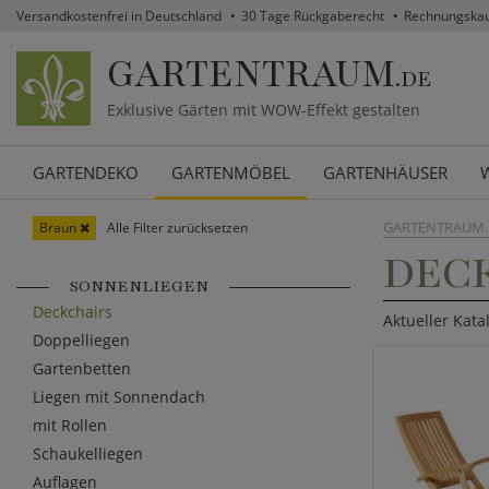
Versandkostenfrei in Deutschland
30 Tage Rückgaberecht
Rechnungska
GARTENTRAUM
.DE
Exklusive Gärten mit WOW-Effekt gestalten
GARTENDEKO
GARTENMÖBEL
GARTENHÄUSER
GARTENTRAUM.
Braun
Alle Filter zurücksetzen
DECK
SONNENLIEGEN
Deckchairs
Aktueller Kata
Doppelliegen
Gartenbetten
Liegen mit Sonnendach
mit Rollen
Schaukelliegen
Auflagen