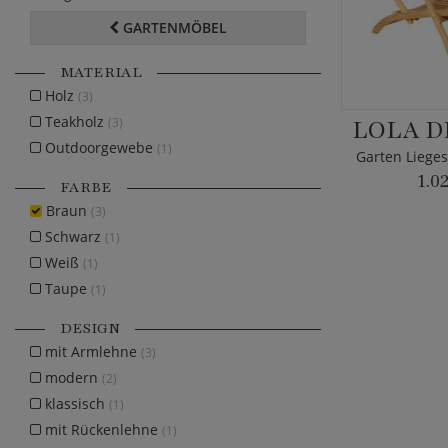
GARTENMÖBEL
MATERIAL
Holz
(3)
Teakholz
LOLA D
(3)
Outdoorgewebe
(1)
1.0
FARBE
Braun
(3)
Schwarz
(1)
Weiß
(1)
Taupe
(1)
DESIGN
mit Armlehne
(3)
modern
(2)
klassisch
(1)
mit Rückenlehne
(1)