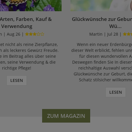
 Arten, Farben, Kauf &
Glückwünsche zur Geburt
Verwendung
Wü...
n | Aug 26 |
Martin | Jul 28 |
et nicht als reine Zierpflanze,
Wenn ein neuer Erdenbürge
 als leckeres Gewürz Freude.
dieser Welt erblickt, fehlen un
e im Beitrag alles über seine
für diesen wundervollen A
ten, seine Verwendung & die
Deswegen finden Sie In diese
richtige Pflege!
reichhaltige Auswahl vers
Glückwünsche zur Geburt, di
Schatz stilsicher willkomm
LESEN
LESEN
ZUM MAGAZIN