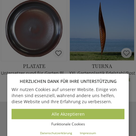
PLATATE
TUIRNA
Untersetzer rund für Garten Blumentöpfe
XXL Gartenplastik Edelstahl/Rost
bis 31.12.26 statt
3.505,00 €
35,00 €
*
HERZLICHEN DANK FÜR IHRE UNTERSTÜTZUNG
ab
2.804,00 €
*
ab
Wir nutzen Cookies auf unserer Website. Einige von
ihnen sind essenziell, während andere uns helfen,
diese Website und Ihre Erfahrung zu verbessern.
Alle Akzeptieren
GARTENTRAUM.DE
MAGAZIN
Funktionale Cookies
Aktuelle Berichte aus unserem Online-Magazin
Datenschutzerklärung
Impressum