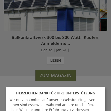
Balkonkraftwerk 300 bis 800 Watt - Kaufen,
Anmelden &...
Denise | Jan 24 |
LESEN
ZUM MAGAZIN
HERZLICHEN DANK FÜR IHRE UNTERSTÜTZUNG
WERDEN SIE FAN VON
Wir nutzen Cookies auf unserer Website. Einige von
GARTENTRAUM.DE
ihnen sind essenziell, während andere uns helfen,
diese Website und Ihre Erfahrung zu verbessern.