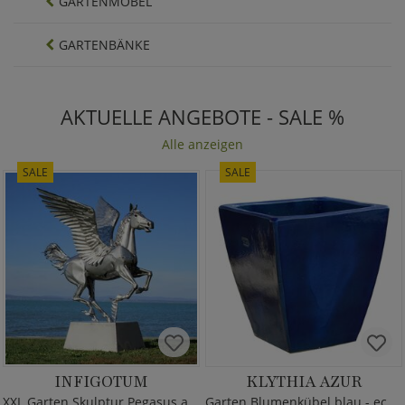
GARTENMÖBEL
GARTENBÄNKE
AKTUELLE ANGEBOTE - SALE %
Alle anzeigen
SALE
SALE
INFIGOTUM
KLYTHIA AZUR
XXL Garten Skulptur Pegasus aus Metall
Garten Blumenkübel blau - eckig