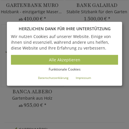
GARTENBANK MURO
BANK GALAHAD
Holzbank - einzigartige Maserung
Stabile Sitzbank für den Garten
410,00 €
*
1.500,00 €
*
ab
HERZLICHEN DANK FÜR IHRE UNTERSTÜTZUNG
Wir nutzen Cookies auf unserer Website. Einige von
ihnen sind essenziell, während andere uns helfen,
diese Website und Ihre Erfahrung zu verbessern.
Alle Akzeptieren
Funktionale Cookies
Datenschutzerklärung
Impressum
BANCA ALBERO
Gartenbank aus Holz
955,00 €
*
ab