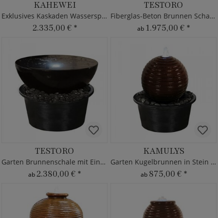
KAHEWEI
TESTORO
Exklusives Kaskaden Wasserspiel für drinnen & draußen
Fiberglas-Beton Brunnen Schale mit Pumpe
2.335,00 €
*
1.975,00 €
*
ab
TESTORO
KAMULYS
Garten Brunnenschale mit Einbaubecken & Pumpe
Garten Kugelbrunnen in Stein Optik mit Einbaubecken
2.380,00 €
*
875,00 €
*
ab
ab