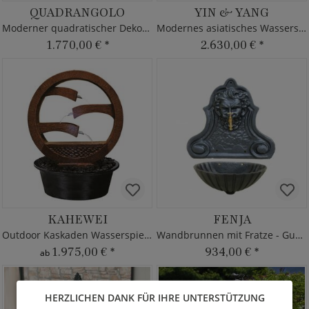
QUADRANGOLO
YIN & YANG
Moderner quadratischer Dekobrunnen Wasserspiel
Modernes asiatisches Wasserspiel für drinnen & draußen
1.770,00 €
*
2.630,00 €
*
KAHEWEI
FENJA
Outdoor Kaskaden Wasserspiel aus Fi-Beton mit Pumpe
Wandbrunnen mit Fratze - Gusseisen
1.975,00 €
*
934,00 €
*
ab
HERZLICHEN DANK FÜR IHRE UNTERSTÜTZUNG