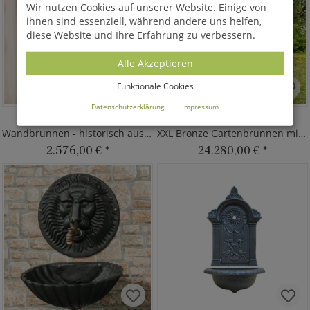
Wir nutzen Cookies auf unserer Website. Einige von
ihnen sind essenziell, während andere uns helfen,
diese Website und Ihre Erfahrung zu verbessern.
Alle Akzeptieren
Funktionale Cookies
Datenschutzerklärung
Impressum
JAVIK
ENGELSPIEL
Wandbrunnen - historisch aus Eisen
XXL Bronze Gartenbrunnen mit Engel
2.576,00 €
*
24.280,00 €
*