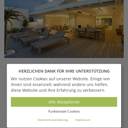
Terrassenüberdachung aus Holz, Alu, Glas &
HERZLICHEN DANK FÜR IHRE UNTERSTÜTZUNG
Metal...
Wir nutzen Cookies auf unserer Website. Einige von
Jenny | Apr 27 |
ihnen sind essenziell, während andere uns helfen,
diese Website und Ihre Erfahrung zu verbessern.
Für Terrassenüberdachungen kommen verschiedene
Materialien in Frage. Lesen Sie im Artikel, was bei der
Alle Akzeptieren
Montage einer Terrassenüberdachung zu beachten ist und
wie Sie anhand unserer Anleitung Ihr Terrassendach selber
Funktionale Cookies
bauen können!
Datenschutzerklärung
Impressum
LESEN