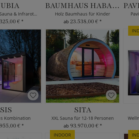
UBIA
BAUMHAUS HABAKUK
Kombination Sauna & Infrarotwärme
Holz Baumhaus für Kinder
Pav
325,00 €
*
23.538,00 €
*
ab
IN
ISIS
SITA
s Kombination
XXL Sauna für 12-18 Personen
955,00 €
*
93.970,00 €
*
ab
INDOOR
IN