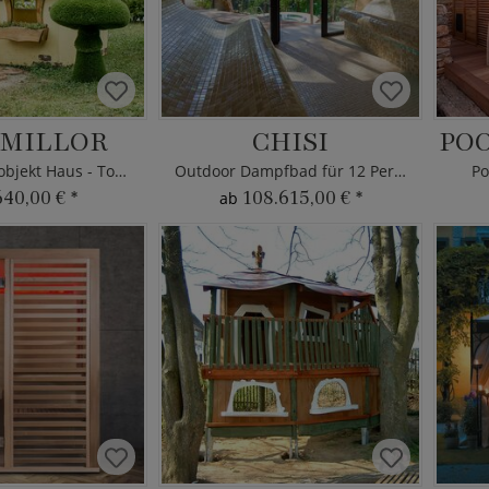
 MILLOR
CHISI
PO
Garten Kunstobjekt Haus - Topiary
Outdoor Dampfbad für 12 Personen
Po
640,00 €
*
108.615,00 €
*
ab