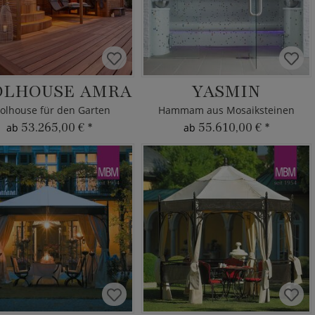
OLHOUSE AMRA
YASMIN
olhouse für den Garten
Hammam aus Mosaiksteinen
53.265,00 €
*
55.610,00 €
*
ab
ab