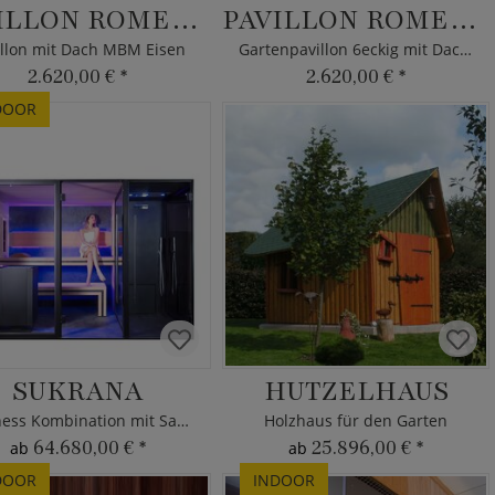
PAVILLON ROMEO ELEGANCE
PAVILLON ROMEO ROMANTIK
illon mit Dach MBM Eisen
Gartenpavillon 6eckig mit Dach MBM
2.620,00 €
*
2.620,00 €
*
DOOR
SUKRANA
HUTZELHAUS
Wellness Kombination mit Sauna
Holzhaus für den Garten
64.680,00 €
*
25.896,00 €
*
ab
ab
DOOR
INDOOR