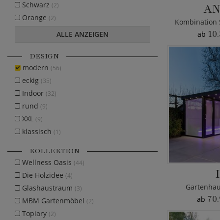
Schwarz
AN
(2)
Orange
(2)
10.
ALLE ANZEIGEN
ab
DESIGN
modern
(56)
eckig
(35)
Indoor
(32)
rund
(9)
XXL
(9)
klassisch
(1)
KOLLEKTION
Wellness Oasis
(44)
Die Holzidee
(4)
Gartenhau
Glashaustraum
(3)
70.
ab
MBM Gartenmöbel
(2)
Topiary
(2)