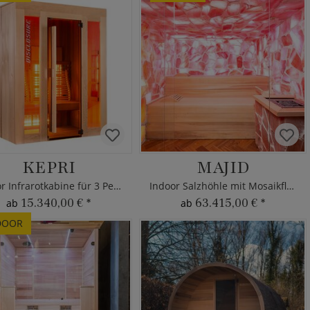
KEPRI
MAJID
Indoor Infrarotkabine für 3 Personen
Indoor Salzhöhle mit Mosaikfliesen
15.340,00 €
*
63.415,00 €
*
ab
ab
DOOR