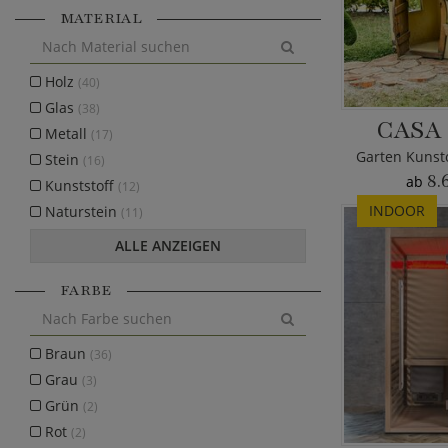
MATERIAL
Holz
(40)
Glas
(38)
CASA
Metall
(17)
Stein
(16)
8.
ab
Kunststoff
(12)
INDOOR
Naturstein
(11)
ALLE ANZEIGEN
FARBE
Braun
(36)
Grau
(3)
Grün
(2)
Rot
(2)