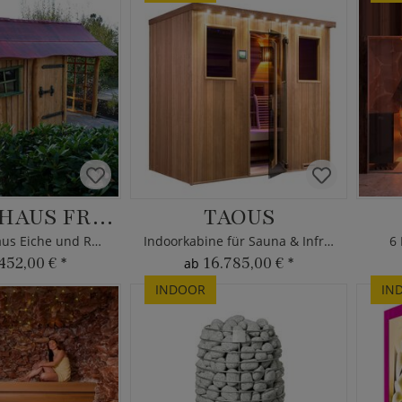
GARTENHAUS FRANZ
TAOUS
Gartenhütte aus Eiche und Robinie
Indoorkabine für Sauna & Infrarot
6
452,00 €
*
16.785,00 €
*
ab
INDOOR
IN