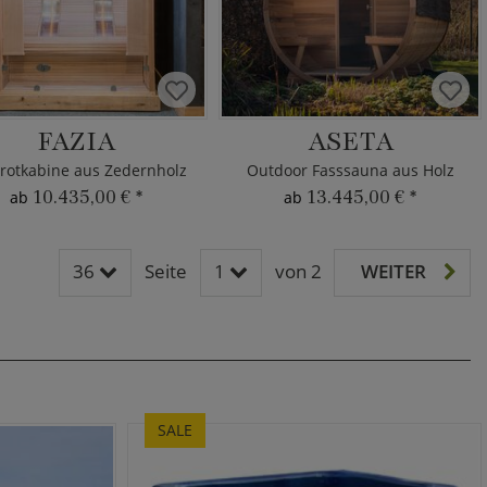
FAZIA
ASETA
arotkabine aus Zedernholz
Outdoor Fasssauna aus Holz
10.435,00 €
*
13.445,00 €
*
ab
ab
36
Seite
1
von 2
WEITER
SALE