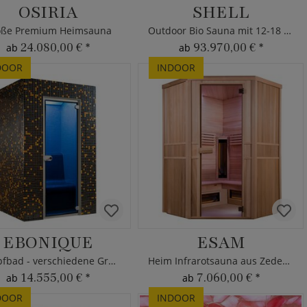
OSIRIA
SHELL
oße Premium Heimsauna
Outdoor Bio Sauna mit 12-18 Plätzen
24.080,00 €
*
93.970,00 €
*
ab
ab
DOOR
INDOOR
EBONIQUE
ESAM
Dampfbad - verschiedene Größen
Heim Infrarotsauna aus Zedernholz
14.555,00 €
*
7.060,00 €
*
ab
ab
DOOR
INDOOR