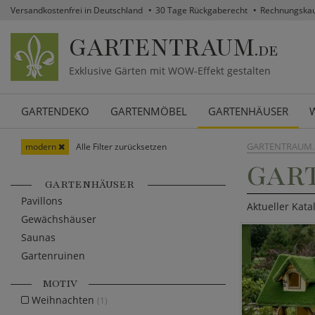
Versandkostenfrei in Deutschland
30 Tage Rückgaberecht
Rechnungska
GARTENTRAUM
.DE
Exklusive Gärten mit WOW-Effekt gestalten
GARTENDEKO
GARTENMÖBEL
GARTENHÄUSER
GARTENTRAUM.
modern
Alle Filter zurücksetzen
GAR
GARTENHÄUSER
Pavillons
Aktueller Kata
Gewächshäuser
Saunas
Gartenruinen
MOTIV
Weihnachten
(1)