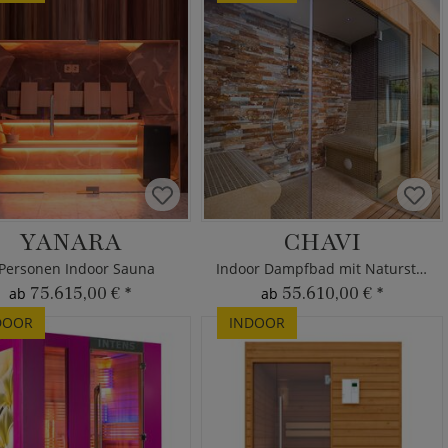
YANARA
CHAVI
 Personen Indoor Sauna
Indoor Dampfbad mit Naturstein
75.615,00 €
*
55.610,00 €
*
ab
ab
DOOR
INDOOR