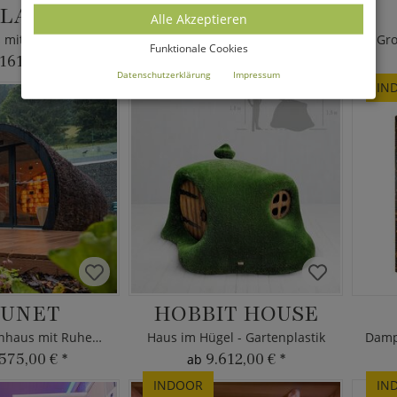
LAOA
TARIA
Alle Akzeptieren
Gewächshaus mit Isolierglasseiten
Große Premium Heimsauna
Gr
Funktionale Cookies
161,00 €
*
120.855,00 €
*
ab
Datenschutzerklärung
Impressum
IN
UNET
HOBBIT HOUSE
Großes Gartenhaus mit Ruheraum
Haus im Hügel - Gartenplastik
575,00 €
*
9.612,00 €
*
ab
INDOOR
IN