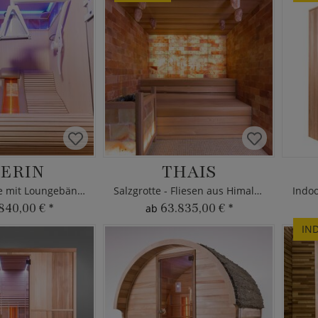
ERIN
THAIS
Infrarotkabine mit Loungebänken
Salzgrotte - Fliesen aus Himalaya Salz
840,00 €
*
63.835,00 €
*
ab
IN