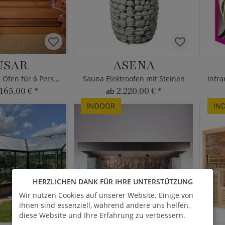
USAR
ASENA
Salzgrotte mit Ofen für 6 Personen
Sauna Elektroofen mit Steinen
Infra
165,00 €
*
2.220,00 €
*
ab
INDOOR
IN
HERZLICHEN DANK FÜR IHRE UNTERSTÜTZUNG
Wir nutzen Cookies auf unserer Website. Einige von
ihnen sind essenziell, während andere uns helfen,
diese Website und Ihre Erfahrung zu verbessern.