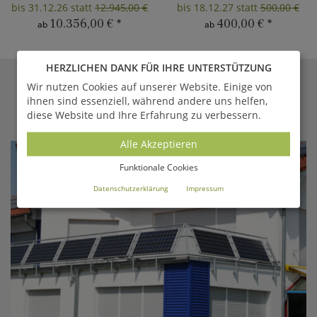
bis 31.12.26 statt
12.945,00 €
bis 18.12.27 statt
500,00 €
10.356,00 €
*
400,00 €
*
ab
ab
HERZLICHEN DANK FÜR IHRE UNTERSTÜTZUNG
Wir nutzen Cookies auf unserer Website. Einige von
GARTENTRAUM.DE
MAGAZIN
ihnen sind essenziell, während andere uns helfen,
diese Website und Ihre Erfahrung zu verbessern.
Aktuelle Berichte aus unserem Online-Magazin
Alle Akzeptieren
Funktionale Cookies
Datenschutzerklärung
Impressum