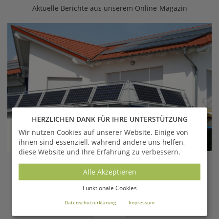
Aktuelle Berichte aus unserem Online-Magazin
HERZLICHEN DANK FÜR IHRE UNTERSTÜTZUNG
Wir nutzen Cookies auf unserer Website. Einige von
ihnen sind essenziell, während andere uns helfen,
diese Website und Ihre Erfahrung zu verbessern.
Balkonkraftwerk 300 bis 800 Watt - Kaufen,
Alle Akzeptieren
Anmelden &...
Funktionale Cookies
Denise | Jan 24 |
Datenschutzerklärung
Impressum
LESEN