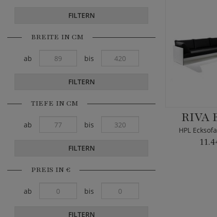
FILTERN
BREITE IN CM
ab
bis
FILTERN
TIEFE IN CM
RIVA 
ab
bis
HPL Ecksofa
11.4
FILTERN
PREIS IN €
ab
bis
FILTERN