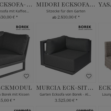
HOSHI ECKSOFA-SET XL
MIDORI ECKSOFA-SET
Langes Gartensofa mit Kaffeetischen
Sitzecke für den Garten
330,00 €
*
2.810,00 €
*
ab
ECKMODUL
MURCIA ECK-SITZMODUL
 Borek mit Kissen
Garten Ecksofa von Borek - Aluminium - weiß
45,00 €
*
3.525,00 €
*