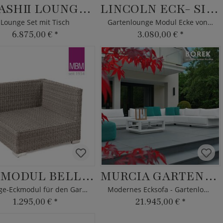
YASASHII LOUNGE-SET
LINCOLN ECK- SITZMODUL
Lounge Set mit Tisch
Gartenlounge Modul Ecke von Borek mit Kissen
6.875,00 €
*
3.080,00 €
*
ECKMODUL BELLINI
MURCIA GARTENLOUNGE
Lounge-Eckmodul für den Garten - MBM
Modernes Ecksofa - Gartenlounge Komplettset
1.295,00 €
*
21.945,00 €
*