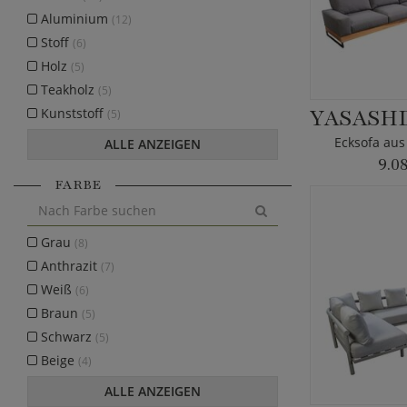
Aluminium
(12)
Stoff
(6)
Holz
(5)
Teakholz
(5)
Kunststoff
(5)
Ecksofa aus
ALLE ANZEIGEN
9.0
FARBE
Grau
(8)
Anthrazit
(7)
Weiß
(6)
Braun
(5)
Schwarz
(5)
Beige
(4)
ALLE ANZEIGEN