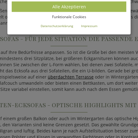
üche die perfekte Sitzgelegenheit und überzeugen durch ein hochw
Alle Akzeptieren
ßen, Designs und in einer großen Auswahl an Materialien ausgewäh
lt oder rustikal gestaltet sein kann. Wichtig sind darüber hinaus 
Funktionale Cookies
spannungsoase zu machen.
Datenschutzerklärung
Impressum
OFAS - FÜR JEDE SITUATION DIE PASSENDE
l auf Ihre Bedürfnisse anpassen. So ist die Größe bei den meisten 
 mindestens drei Sitzplätze, bei größeren Eckgarnituren können au
nnen Sie zwischen der L-Form wählen, bei denen zwei Sofateile, me
teht das Ecksofa aus drei Sofateilen, die ein U-bilden. Gerade bei
ispielsweise auf einer
überdachten Terrasse
oder in Wintergärten
hlafcouch umwandeln oder bieten einen Bettkasten, um dort weiter
 Sitze variabel einstellen, somit kann auch nach dem Essen gemüt
TEN-ECKSOFAS - OPTISCHE HIGHLIGHTS MIT 
 auf einem großen Balkon oder auch im Wintergarten das optische Hi
alt, den Varianten sind keine Grenzen gesetzt. Das gewählte Grun
 filigran und luftig. Beides kann je nach Aufstellsituation besser 
ssen Polster und Kissen in verwandten Farbtönen oder in Kontrastfa