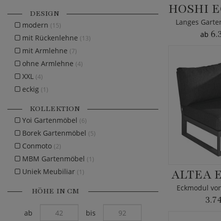
DESIGN
modern
(15)
6.
ab
mit Rückenlehne
(13)
mit Armlehne
(7)
ohne Armlehne
(4)
XXL
(4)
eckig
(1)
KOLLEKTION
Yoi Gartenmöbel
(6)
Borek Gartenmöbel
(5)
Conmoto
(2)
MBM Gartenmöbel
(1)
ALTEA 
Uniek Meubiliar
(1)
Eckmodul von
HÖHE IN CM
3.7
ab
bis