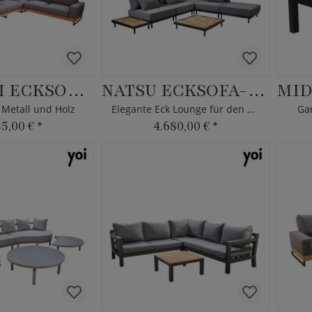
YASASHII ECKSOFA-SET XL
NATSU ECKSOFA-SET
 Metall und Holz
Elegante Eck Lounge für den Garten
Ga
85,00 €
*
4.680,00 €
*