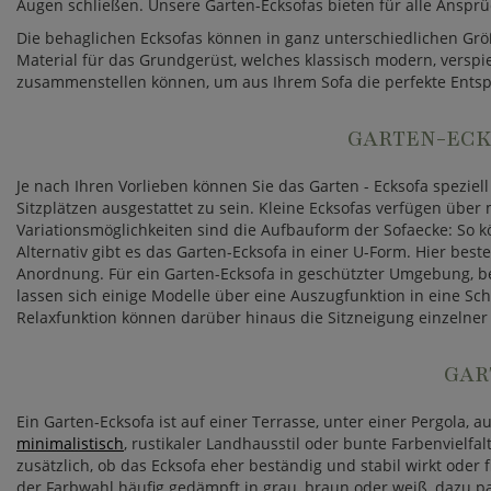
Augen schließen. Unsere Garten-Ecksofas bieten für alle Anspr
Die behaglichen Ecksofas können in ganz unterschiedlichen Grö
Material für das Grundgerüst, welches klassisch modern, verspie
zusammenstellen können, um aus Ihrem Sofa die perfekte Ent
GARTEN-ECKS
Je nach Ihren Vorlieben können Sie das Garten - Ecksofa speziel
Sitzplätzen ausgestattet zu sein. Kleine Ecksofas verfügen über
Variationsmöglichkeiten sind die Aufbauform der Sofaecke: So kö
Alternativ gibt es das Garten-Ecksofa in einer U-Form. Hier bes
Anordnung. Für ein Garten-Ecksofa in geschützter Umgebung, be
lassen sich einige Modelle über eine Auszugfunktion in eine Sc
Relaxfunktion können darüber hinaus die Sitzneigung einzelner
GAR
Ein Garten-Ecksofa ist auf einer Terrasse, unter einer Pergola,
minimalistisch
, rustikaler Landhausstil oder bunte Farbenvielf
zusätzlich, ob das Ecksofa eher beständig und stabil wirkt oder
der Farbwahl häufig gedämpft in grau, braun oder weiß, dazu pa