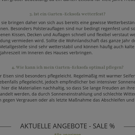
3. Ist ein Garten-Ecksofa wetterfest?
 sie bringen daher von sich aus bereits eine gewisse Wetterbeständ
en. Besonders Polsterauflagen sind nur bedingt regenfest und so
denen Kissen, Decken und Auflagen schnell und flexibel verstaut we
ung vermieden wird. Sollte die Wohnlandschaft das ganze Jahr dra
Metallgestelle sind sehr wetterstabil und können häufig auch kalt
e Jahreszeit im Inneren des Hauses verbringen.
4. Wie kann ich mein Garten-Ecksofa optimal pflegen?
 Eisen sind besonders pflegeleicht. Regelmäßig mit warmer Seifenl
 ebenfalls pflegeleicht, jedoch empfindlicher bei intensiver Sonn
n hier die Materialien nachhaltig, so dass Sie lange Freuden an ihr
 behandelt werden, da durch Sonneneinstrahlung und schlechte Wit
n gegen Vergrauen oder als letzte Maßnahme das Abschleifen und 
AKTUELLE ANGEBOTE - SALE %
Alle anzeigen