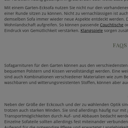
Mit einem Garten-Ecksofa nutzen Sie nicht nur den vorhandenen
einer Runde sitzen zu können. Nicht zu vernachlässigen ist auc
demselben Sofa immer wieder neue Aspekte entdeckt werden. Da
Wohnlandschaft aufgreifen. So können passende
Couchtische
o
Eindruck von Gemütlichkeit verstärken.
Klangspiele
sorgen zusät
FAQS
Sofagarnituren für den Garten können aus den verschiedensten M
bequemen Polstern und Kissen vervollständigt werden. Eine weit
sind auch Kombinationen verschiedener Materialien wie zum Bei
waschbaren und witterungsresistenten Stoffen, können aber auc
Neben der Größe der Eckcouch und der zu wählenden Optik sind a
trotzen auch starken Winden. Sie sind allerdings häufig nur mi
Transportmöglichkeiten durch Auf- und Abbauen bedacht werden. 
Einzelne Sofateile sollten allerdings fest miteinander verbun
Aufwand für die notwendige Pflege und erwartetet Langlebigkeit 