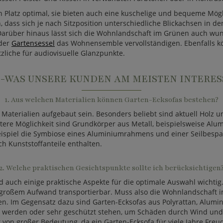
 Platz optimal, sie bieten auch eine kuschelige und bequeme Mög
h, dass sich je nach Sitzposition unterschiedliche Blickachsen in
rüber hinaus lässt sich die Wohnlandschaft im Grünen auch wunde
der
Gartensessel
das Wohnensemble vervollständigen. Ebenfalls 
zliche für audiovisuelle Glanzpunkte.
 -WAS UNSERE KUNDEN AM MEISTEN INTERES
1. Aus welchen Materialien können Garten-Ecksofas bestehen?
aterialien aufgebaut sein. Besonders beliebt sind aktuell Holz u
ere Möglichkeit sind Grundkörper aus Metall, beispielsweise Alumi
spiel die Symbiose eines Aluminiumrahmens und einer Seilbespann
h Kunststoffanteile enthalten.
2. Welche praktischen Gesichtspunkte sollte ich berücksichtigen
uch einige praktische Aspekte für die optimale Auswahl wichtig. 
t großem Aufwand transportierbar. Muss also die Wohnlandschaft im
Im Gegensatz dazu sind Garten-Ecksofas aus Polyrattan, Aluminium
den werden oder sehr geschützt stehen, um Schäden durch Wind und
von großer Bedeutung, da ein Garten-Ecksofa für viele Jahre Freud