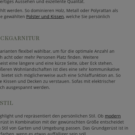
ertiges Aussehen und exzellente Qualität.
lt werden. So dominieren Holz, Metall oder Polyrattan als
die gewählten
Polster und Kissen
, welche Sie persönlich
 ECKGARNITUR
Varianten flexibel wählbar, um für die optimale Anzahl an
ch acht oder mehr Personen Platz finden. Weitere
ist eine längere und eine kürze Seite, über Eck stehen.
 größeren Wohnlandschaften ist dies eine sehr kommunikative
 bietet sich möglicherweise auch eine Schlaffunktion an. So
e Kissen und Decken zu verstauen. Sofas mit elektrischer
lich ausgespannt werden.
STIL
ghlight und repräsentiert den persönlichen Stil. Ob
modern
dgerüst in Kombination mit der gewünschten Größe entscheidet
zum Stil von Garten und Umgebung passen. Das Grundgerüst ist in
rben, wenn es etwas auffälliger sein soll.