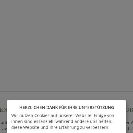
HERZLICHEN DANK FÜR IHRE UNTERSTÜTZUNG
EN-ECKSOFAS - WOHNGEMÜTLICHKEIT IM G
Wir nutzen Cookies auf unserer Website. Einige von
ihnen sind essenziell, während andere uns helfen,
auf Ihre Terrasse oder Ihren Balkon. Hier lässt sich nach getaner
diese Website und Ihre Erfahrung zu verbessern.
it vielen Freunden ist die gemütliche Sofaecke schnell belegt. Und