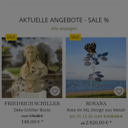
AKTUELLE ANGEBOTE - SALE %
Alle anzeigen
SALE
SALE
FRIEDRICH SCHILLER
ROSANA
Deko Schiller Büste
Rose im XXL Design aus Metall
statt
176,00 €
bis 31.12.26 statt
3.525,00 €
148,00 €
*
2.820,00 €
*
ab