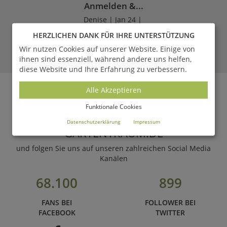
Anmelden &...
Denise | Jan 24 |
HERZLICHEN DANK FÜR IHRE UNTERSTÜTZUNG
LESEN
Wir nutzen Cookies auf unserer Website. Einige von
ihnen sind essenziell, während andere uns helfen,
diese Website und Ihre Erfahrung zu verbessern.
ZUM MAGAZIN
Alle Akzeptieren
Funktionale Cookies
WERDEN SIE FAN VON
Datenschutzerklärung
Impressum
GARTENTRAUM.DE
und folgen Sie uns auf unseren zahlreichen Social Media
Kanälen
68.100
899
FANS BEI
FOLLOWER BEI
FACEBOOK
TWITTER