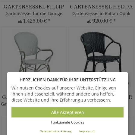
GARTENSESSEL FILLIP
GARTENSESSEL HEDDA
Gartensessel für die Lounge
Gartensessel in Rattan Optik
1.425,00 €
*
920,00 €
*
ab
ab
HERZLICHEN DANK FÜR IHRE UNTERSTÜTZUNG
Wir nutzen Cookies auf unserer Website. Einige von
ihnen sind essenziell, während andere uns helfen,
GARTENSESSEL KARINA
GARTENSESSEL PEDER
diese Website und Ihre Erfahrung zu verbessern.
Gartenstuhl mit Dots zum Stapeln
Gartenstuhl zum Stapeln
750,00 €
*
720,00 €
*
Alle Akzeptieren
Funktionale Cookies
Datenschutzerklärung
Impressum