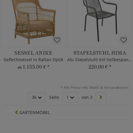
SESSEL ANIKE
STAPELSTUHL HIMA
Geflechtsessel in Rattan Optik
Alu Stapelstuhl mit Seilbespannung
1.155,00 €
*
220,00 €
*
ab
*
Alle Preise inkl. MwSt. & Versandkosten
36
Seite
1
von 3
GARTENMÖBEL