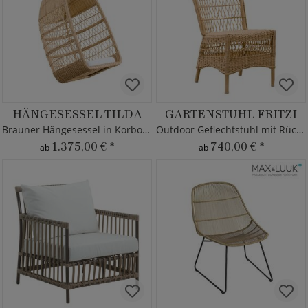
HÄNGESESSEL TILDA
GARTENSTUHL FRITZI
Brauner Hängesessel in Korboptik
Outdoor Geflechtstuhl mit Rückenlehne
1.375,00 €
*
740,00 €
*
ab
ab