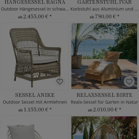
HÄNGESESSEL RAGNA
GARTENSTUHL IVAR
Outdoor Hängesessel in schwarz
Korbstuhl aus Aluminium und Rattan
2.455,00 €
*
790,00 €
*
ab
ab
SESSEL ANIKE
RELAXSESSEL BIRTE
Outdoor Sessel mit Armlehnen
Realx-Sessel für Garten in Natur
1.155,00 €
*
2.010,00 €
*
ab
ab