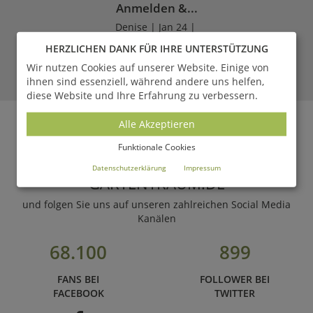
Anmelden &...
Denise | Jan 24 |
HERZLICHEN DANK FÜR IHRE UNTERSTÜTZUNG
LESEN
Wir nutzen Cookies auf unserer Website. Einige von
ihnen sind essenziell, während andere uns helfen,
diese Website und Ihre Erfahrung zu verbessern.
ZUM MAGAZIN
Alle Akzeptieren
Funktionale Cookies
WERDEN SIE FAN VON
Datenschutzerklärung
Impressum
GARTENTRAUM.DE
und folgen Sie uns auf unseren zahlreichen Social Media
Kanälen
68.100
899
FANS BEI
FOLLOWER BEI
FACEBOOK
TWITTER