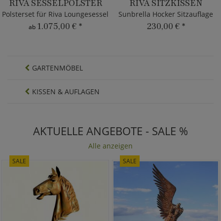
RIVA SESSELPOLSTER
RIVA SITZKISSEN
Polsterset für Riva Loungesessel
Sunbrella Hocker Sitzauflage
1.075,00 €
*
230,00 €
*
ab
GARTENMÖBEL
KISSEN & AUFLAGEN
AKTUELLE ANGEBOTE - SALE %
Alle anzeigen
SALE
SALE