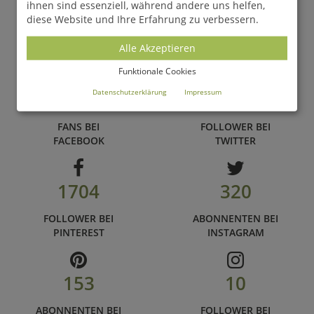
ihnen sind essenziell, während andere uns helfen,
WERDEN SIE FAN VON
diese Website und Ihre Erfahrung zu verbessern.
GARTENTRAUM.DE
Alle Akzeptieren
und folgen Sie uns auf unseren zahlreichen Social Media
Kanälen
Funktionale Cookies
Datenschutzerklärung
Impressum
68.100
899
FANS BEI
FOLLOWER BEI
FACEBOOK
TWITTER
1704
320
FOLLOWER BEI
ABONNENTEN BEI
PINTEREST
INSTAGRAM
153
10
ABONNENTEN BEI
FOLLOWER BEI