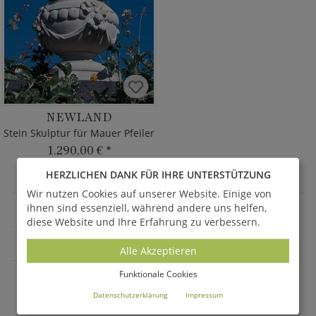
NEWLAND
Stein Skulptur für Mauer Pfeiler
1.290,00 €
*
HERZLICHEN DANK FÜR IHRE UNTERSTÜTZUNG
Wir nutzen Cookies auf unserer Website. Einige von
ihnen sind essenziell, während andere uns helfen,
GARTENDEKO
diese Website und Ihre Erfahrung zu verbessern.
BEKRÖNUNGEN & FINIALS
Alle Akzeptieren
Funktionale Cookies
AKTUELLE ANGEBOTE - SALE %
Datenschutzerklärung
Impressum