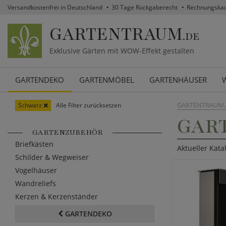
Versandkostenfrei in Deutschland
30 Tage Rückgaberecht
Rechnungska
GARTENTRAUM
.DE
Exklusive Gärten mit WOW-Effekt gestalten
GARTENDEKO
GARTENMÖBEL
GARTENHÄUSER
GARTENTRAUM.
Schwarz
Alle Filter zurücksetzen
GAR
GARTENZUBEHÖR
Briefkästen
Aktueller Kata
Schilder & Wegweiser
Vogelhäuser
Wandreliefs
Kerzen & Kerzenständer
GARTENDEKO