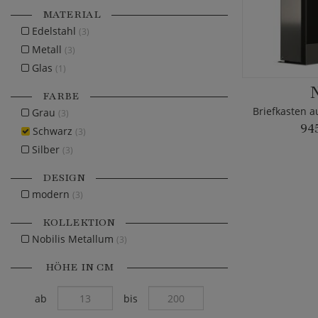
MATERIAL
Edelstahl
(3)
Metall
(3)
Glas
(1)
FARBE
Grau
(3)
94
Schwarz
(3)
Silber
(3)
DESIGN
modern
(3)
KOLLEKTION
Nobilis Metallum
(3)
HÖHE IN CM
ab
bis