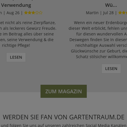
Verwendung
Wü...
n | Aug 26 |
Martin | Jul 28 |
et nicht als reine Zierpflanze,
Wenn ein neuer Erdenbürge
 als leckeres Gewürz Freude.
dieser Welt erblickt, fehlen un
e im Beitrag alles über seine
für diesen wundervollen A
ten, seine Verwendung & die
Deswegen finden Sie In diese
richtige Pflege!
reichhaltige Auswahl vers
Glückwünsche zur Geburt, di
Schatz stilsicher willkomm
LESEN
LESEN
ZUM MAGAZIN
WERDEN SIE FAN VON GARTENTRAUM.DE
und folgen Sie uns auf unseren zahlreichen Social Media Kanälen