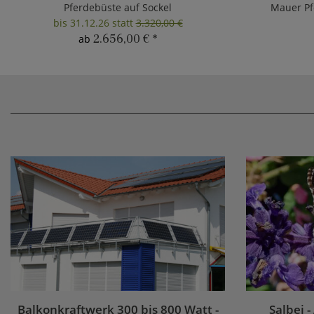
Pferdebüste auf Sockel
Mauer Pf
bis 31.12.26 statt
3.320,00 €
2.656,00 €
*
ab
Balkonkraftwerk 300 bis 800 Watt -
Salbei -