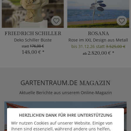
FRIEDRICH SCHILLER
ROSANA
Deko Schiller Büste
Rose im XXL Design aus Metall
statt
176,00 €
bis 31.12.26 statt
3.525,00 €
148,00 €
*
2.820,00 €
*
ab
GARTENTRAUM.DE
MAGAZIN
Aktuelle Berichte aus unserem Online-Magazin
HERZLICHEN DANK FÜR IHRE UNTERSTÜTZUNG
Wir nutzen Cookies auf unserer Website. Einige von
ihnen sind essenziell, während andere uns helfen,