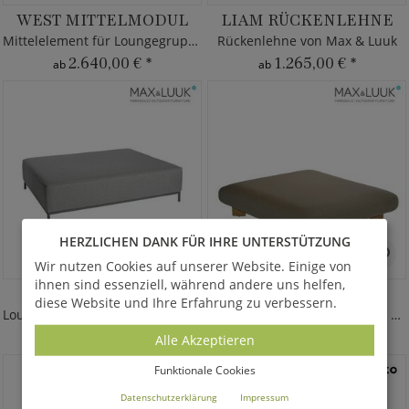
WEST MITTELMODUL
LIAM RÜCKENLEHNE
Mittelelement für Loungegruppe West
Rückenlehne von Max & Luuk
2.640,00 €
*
1.265,00 €
*
ab
ab
HERZLICHEN DANK FÜR IHRE UNTERSTÜTZUNG
Wir nutzen Cookies auf unserer Website. Einige von
ihnen sind essenziell, während andere uns helfen,
WEST HOCKER
LIAM DAYBED
diese Website und Ihre Erfahrung zu verbessern.
Loungehocker für Loungeecke West
Daybed aus Teakholz - Max & Luuk
2.095,00 €
*
3.965,00 €
*
ab
ab
Alle Akzeptieren
Funktionale Cookies
Datenschutzerklärung
Impressum