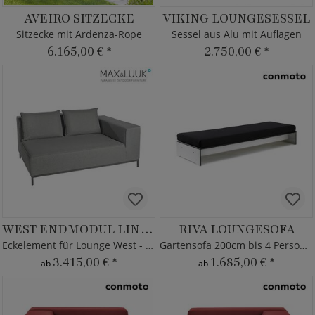
AVEIRO SITZECKE
VIKING LOUNGESESSEL
Sitzecke mit Ardenza-Rope
Sessel aus Alu mit Auflagen
6.165,00 €
*
2.750,00 €
*
WEST ENDMODUL LINKS
RIVA LOUNGESOFA
Eckelement für Lounge West - 2-Sitzer
Gartensofa 200cm bis 4 Personen
3.415,00 €
*
1.685,00 €
*
ab
ab