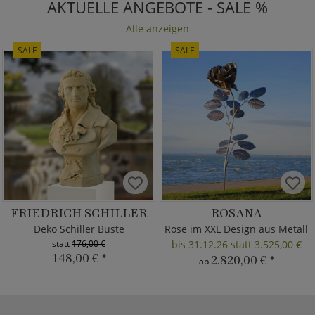
AKTUELLE ANGEBOTE - SALE %
Alle anzeigen
SALE
SALE
FRIEDRICH SCHILLER
ROSANA
Deko Schiller Büste
Rose im XXL Design aus Metall
statt
176,00 €
bis 31.12.26 statt
3.525,00 €
148,00 €
*
2.820,00 €
*
ab