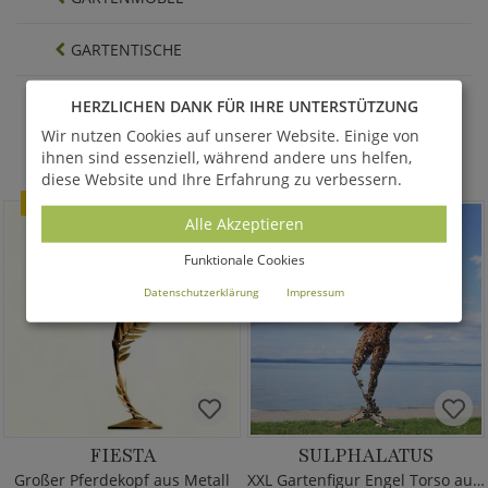
GARTENTISCHE
HERZLICHEN DANK FÜR IHRE UNTERSTÜTZUNG
AKTUELLE ANGEBOTE - SALE %
Wir nutzen Cookies auf unserer Website. Einige von
ihnen sind essenziell, während andere uns helfen,
Alle anzeigen
diese Website und Ihre Erfahrung zu verbessern.
SALE
SALE
Alle Akzeptieren
Funktionale Cookies
Datenschutzerklärung
Impressum
FIESTA
SULPHALATUS
Großer Pferdekopf aus Metall
XXL Gartenfigur Engel Torso aus Metall