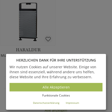
HARALDUR
Mülleimer mit Aschenbecher & Dach
HERZLICHEN DANK FÜR IHRE UNTERSTÜTZUNG
1.018,00 €
*
Wir nutzen Cookies auf unserer Website. Einige von
ihnen sind essenziell, während andere uns helfen,
diese Website und Ihre Erfahrung zu verbessern.
STADTINVENTAR
Alle Akzeptieren
Funktionale Cookies
AKTUELLE ANGEBOTE - SALE %
Datenschutzerklärung
Impressum
Alle anzeigen