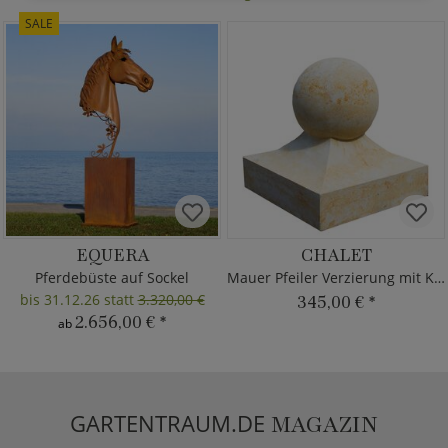
SALE
EQUERA
CHALET
Pferdebüste auf Sockel
Mauer Pfeiler Verzierung mit Kugel
bis 31.12.26 statt
3.320,00 €
345,00 €
*
2.656,00 €
*
ab
GARTENTRAUM.DE
MAGAZIN