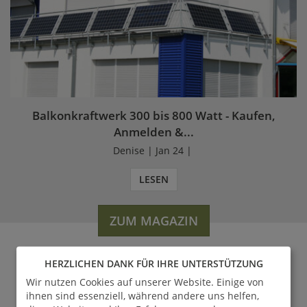
Balkonkraftwerk 300 bis 800 Watt - Kaufen,
Anmelden &...
Denise | Jan 24 |
LESEN
ZUM MAGAZIN
HERZLICHEN DANK FÜR IHRE UNTERSTÜTZUNG
WERDEN SIE FAN VON
Wir nutzen Cookies auf unserer Website. Einige von
ihnen sind essenziell, während andere uns helfen,
GARTENTRAUM.DE