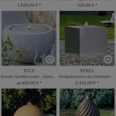
1.626,00 €
*
529,00 €
*
TULU
SYRIA
Runder Quellbrunnen - Zement-Optik
Designbrunnen aus Edelstahl mit LED
450,00 €
*
2.432,00 €
*
ab