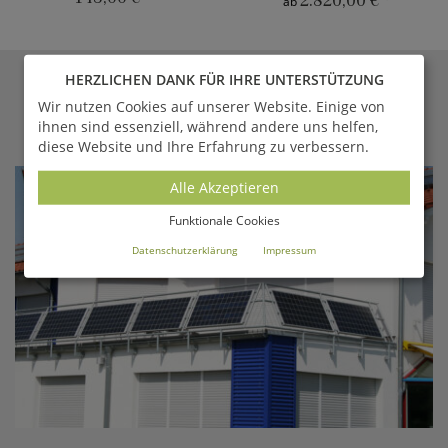
2.820,00 €
*
ab
HERZLICHEN DANK FÜR IHRE UNTERSTÜTZUNG
GARTENTRAUM.DE
MAGAZIN
Wir nutzen Cookies auf unserer Website. Einige von
ihnen sind essenziell, während andere uns helfen,
Aktuelle Berichte aus unserem Online-Magazin
diese Website und Ihre Erfahrung zu verbessern.
Alle Akzeptieren
Funktionale Cookies
Datenschutzerklärung
Impressum