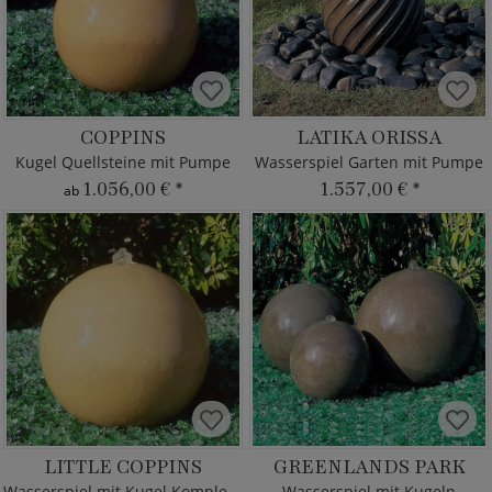
COPPINS
LATIKA ORISSA
Kugel Quellsteine mit Pumpe
Wasserspiel Garten mit Pumpe
1.056,00 €
*
1.557,00 €
*
ab
LITTLE COPPINS
GREENLANDS PARK
Wasserspiel mit Kugel Komplettset
Wasserspiel mit Kugeln